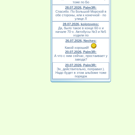
тоже по Бо
28.07.2026, Palm3R:
Спасибо. По Большой Морской в
обе стороны, или к конечной - по
улице Л
28.07.2026, kolotovms:
Да, было такое в конце 60-х и
начале 70-х. Автобусы №3 и №5
ходили по
26.07.2026, Neches:
Какой хороший!
20.07.2026, Palm3R:
А что с ним сейчас, простаивает у
завода?
20.07.2026, Palm3R:
Эх, действительно, поправил ).
Надо будет в этом альбоме тоже
порядок