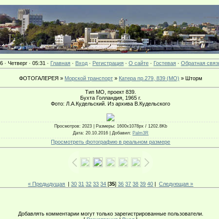
6 · Четверг · 05:31 ·
Главная
·
Вход
·
Регистрация
·
О сайте
·
Гостевая
·
Обратная связ
ФОТОГАЛЕРЕЯ »
Морской транспорт
»
Катера пр.279, 839 (МО)
» Шторм
Тип МО, проект 839.
Бухта Голландия, 1965 г.
Фото: Л.А.Кудельский. Из архива В.Кудельского
Просмотров
: 2023 |
Размеры
: 1600x1078px / 1202.8Kb
Дата
: 20.10.2016 |
Добавил
:
Palm3R
Просмотреть фотографию в реальном размере
« Предыдущая
|
30
31
32
33
34
[
35
]
36
37
38
39
40
|
Следующая »
Добавлять комментарии могут только зарегистрированные пользователи.