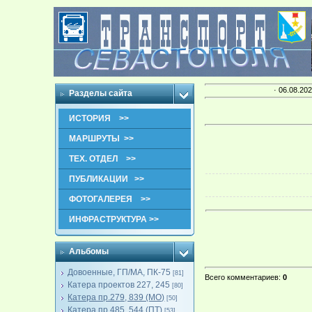
· 06.08.202
Разделы сайта
ИСТОРИЯ >>
МАРШРУТЫ >>
ТЕХ. ОТДЕЛ >>
ПУБЛИКАЦИИ >>
ФОТОГАЛЕРЕЯ >>
ИНФРАСТРУКТУРА >>
Альбомы
Довоенные, ГП/МА, ПК-75
[81]
Всего комментариев
:
0
Катера проектов 227, 245
[80]
Катера пр.279, 839 (МО)
[50]
Катера пр.485, 544 (ПТ)
[53]