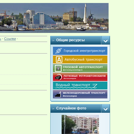
ь
·
Ссылки
·
Общие ресурсы
Случайное фото