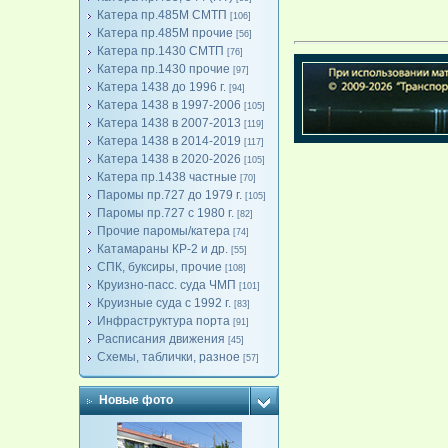
Катера пр.485М СМТП
[106]
Катера пр.485М прочие
[56]
Катера пр.1430 СМТП
[76]
Катера пр.1430 прочие
[97]
Катера 1438 до 1996 г.
[94]
Катера 1438 в 1997-2006
[105]
Катера 1438 в 2007-2013
[119]
Катера 1438 в 2014-2019
[117]
Катера 1438 в 2020-2026
[105]
Катера пр.1438 частные
[70]
Паромы пр.727 до 1979 г.
[105]
Паромы пр.727 с 1980 г.
[82]
Прочие паромы/катера
[74]
Катамараны КР-2 и др.
[55]
СПК, буксиры, прочие
[108]
Круизно-пасс. суда ЧМП
[101]
Круизные суда с 1992 г.
[83]
Инфраструктура порта
[91]
Расписания движения
[45]
Схемы, таблички, разное
[57]
Новые фото