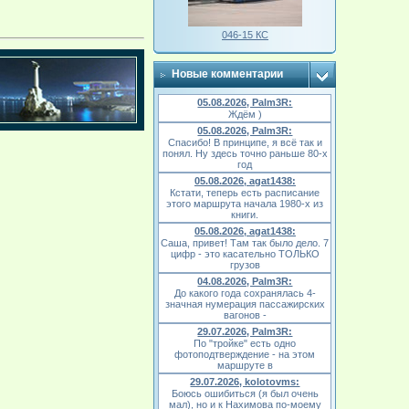
046-15 КС
Новые комментарии
05.08.2026, Palm3R:
Ждём )
05.08.2026, Palm3R:
Спасибо! В принципе, я всё так и
понял. Ну здесь точно раньше 80-х
год
05.08.2026, agat1438:
Кстати, теперь есть расписание
этого маршрута начала 1980-х из
книги.
05.08.2026, agat1438:
Саша, привет! Там так было дело. 7
цифр - это касательно ТОЛЬКО
грузов
04.08.2026, Palm3R:
До какого года сохранялась 4-
значная нумерация пассажирских
вагонов -
29.07.2026, Palm3R:
По "тройке" есть одно
фотоподтверждение - на этом
маршруте в
29.07.2026, kolotovms:
Боюсь ошибиться (я был очень
мал), но и к Нахимова по-моему