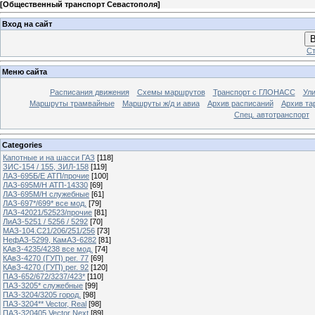
[
Общественный транспорт Севастополя
]
Вход на сайт
В
Ст
Меню сайта
Расписания движения
Схемы маршрутов
Транспорт с ГЛОНАСС
Ул
Маршруты трамвайные
Маршруты ж/д и авиа
Архив расписаний
Архив та
Спец. автотранспорт
Categories
Капотные и на шасси ГАЗ
[118]
ЗИС-154 / 155, ЗИЛ-158
[119]
ЛАЗ-695Б/Е АТП/прочие
[100]
ЛАЗ-695М/Н АТП-14330
[69]
ЛАЗ-695М/Н служебные
[61]
ЛАЗ-697*/699* все мод.
[79]
ЛАЗ-42021/52523/прочие
[81]
ЛиАЗ-5251 / 5256 / 5292
[70]
МАЗ-104.C21/206/251/256
[73]
НефАЗ-5299, КамАЗ-6282
[81]
КАвЗ-4235/4238 все мод.
[74]
КАвЗ-4270 (ГУП) рег. 77
[69]
КАвЗ-4270 (ГУП) рег. 92
[120]
ПАЗ-652/672/3237/423*
[110]
ПАЗ-3205* служебные
[99]
ПАЗ-3204/3205 город.
[98]
ПАЗ-3204** Vector, Real
[98]
ПАЗ-320405 Vector Next
[89]