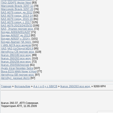
ПАЗ-3204*5 Vector Next
[83]
Marcopolo Bravis 3297-11
[79]
Marcopolo Bravis 3297-20
[76]
БАЗ А079 город. до 2012
[106]
БАЗ А079 город. 2013-14
[82]
БАЗ А079 город. 2015-16
[81]
БАЗ А079 город. с 2017
[125]
БАЗ А079.20/23/24/25/33
[106]
БАЗ, Эталон прочие мод.
[72]
Богдан А069/А091/А20*
[71]
Богдан А0920* до 2013
[82]
Богдан А0920* с 2014 г.
[101]
Богдан,Ataman,ЧА проч.
[101]
I-VAN А07А все модели
[121]
ХАЗ,ЧАЗ,UzOtoyol M24.9
[95]
Автобусы СВ прочие мод.
[119]
Ikarus 280/180 все мод.
[89]
Ikarus 260/263 все мод.
[110]
Ikarus 250/256 все мод.
[72]
Ikarus 255/556/прочие
[61]
Ayats,Irizar,Neoplan,Setra
[107]
Bova,EOS,MAN,Noge,V.Hool
[77]
Автобусы БВ прочие мод.
[97]
Автобус: разные фото
[97]
Главная
»
Фотоальбом
»
А в т о б у с БВ/СВ
»
Ikarus 260/263 все мод.
» 9269 КРН
Ikarus 260.37, АТП Северная.
Территория АТП, 11.05.2009