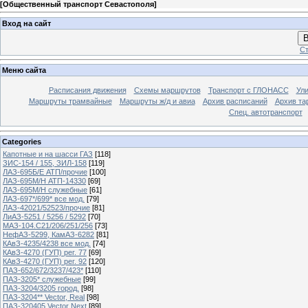
[
Общественный транспорт Севастополя
]
Вход на сайт
В
Ст
Меню сайта
Расписания движения
Схемы маршрутов
Транспорт с ГЛОНАСС
Ул
Маршруты трамвайные
Маршруты ж/д и авиа
Архив расписаний
Архив та
Спец. автотранспорт
Categories
Капотные и на шасси ГАЗ
[118]
ЗИС-154 / 155, ЗИЛ-158
[119]
ЛАЗ-695Б/Е АТП/прочие
[100]
ЛАЗ-695М/Н АТП-14330
[69]
ЛАЗ-695М/Н служебные
[61]
ЛАЗ-697*/699* все мод.
[79]
ЛАЗ-42021/52523/прочие
[81]
ЛиАЗ-5251 / 5256 / 5292
[70]
МАЗ-104.C21/206/251/256
[73]
НефАЗ-5299, КамАЗ-6282
[81]
КАвЗ-4235/4238 все мод.
[74]
КАвЗ-4270 (ГУП) рег. 77
[69]
КАвЗ-4270 (ГУП) рег. 92
[120]
ПАЗ-652/672/3237/423*
[110]
ПАЗ-3205* служебные
[99]
ПАЗ-3204/3205 город.
[98]
ПАЗ-3204** Vector, Real
[98]
ПАЗ-320405 Vector Next
[89]