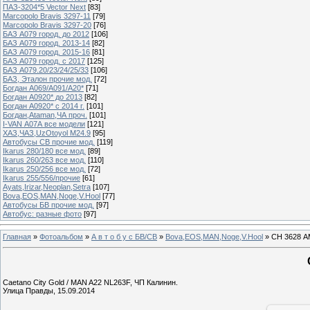
ПАЗ-3204*5 Vector Next
[83]
Marcopolo Bravis 3297-11
[79]
Marcopolo Bravis 3297-20
[76]
БАЗ А079 город. до 2012
[106]
БАЗ А079 город. 2013-14
[82]
БАЗ А079 город. 2015-16
[81]
БАЗ А079 город. с 2017
[125]
БАЗ А079.20/23/24/25/33
[106]
БАЗ, Эталон прочие мод.
[72]
Богдан А069/А091/А20*
[71]
Богдан А0920* до 2013
[82]
Богдан А0920* с 2014 г.
[101]
Богдан,Ataman,ЧА проч.
[101]
I-VAN А07А все модели
[121]
ХАЗ,ЧАЗ,UzOtoyol M24.9
[95]
Автобусы СВ прочие мод.
[119]
Ikarus 280/180 все мод.
[89]
Ikarus 260/263 все мод.
[110]
Ikarus 250/256 все мод.
[72]
Ikarus 255/556/прочие
[61]
Ayats,Irizar,Neoplan,Setra
[107]
Bova,EOS,MAN,Noge,V.Hool
[77]
Автобусы БВ прочие мод.
[97]
Автобус: разные фото
[97]
Главная
»
Фотоальбом
»
А в т о б у с БВ/СВ
»
Bova,EOS,MAN,Noge,V.Hool
» СН 3628 А
Caetano City Gold / MAN A22 NL263F, ЧП Калинин.
Улица Правды, 15.09.2014