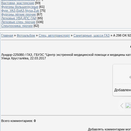
Вахтовки, мастерские
[93]
Фургоны большегрузные
[61]
Фург. УАЗ,ЕрАЗ,Nysa,Žuk
[75]
Фургоны лёгкие прочие
[67]
Легковые УВД,ДПС,ГАИ
[65]
Легковые спец. прочие
[106]
Спецтехника: прочее
[62]
Главная
»
Фотоальбом
»
Спец. автотранспорт
»
Санитарные, шасси ГАЗ
» А 298 ОК 92
Луидор-2250B0 / ГАЗ, ГБУЗС "Центр экстренной медицинской помощи и медицины кат
Улица Хрусталёва, 22.03.2017
Добавлен
1
Всего комментариев
:
0
Добавлять комментарии могу