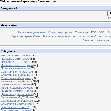
[
Общественный транспорт Севастополя
]
Вход на сайт
В
Ст
Меню сайта
Расписания движения
Схемы маршрутов
Транспорт с ГЛОНАСС
Ул
Маршруты трамвайные
Маршруты ж/д и авиа
Архив расписаний
Архив та
Спец. автотранспорт
Categories
МЧС, спасател. службы
[62]
Пожарные авто КамАЗ
[56]
Пожарные ЗИЛ-130/43**
[48]
Пожарные ЗИЛ-131,Урал
[48]
Пожарные авто прочие
[63]
Санитарные Renault,Ford
[85]
Санитарные, шасси ГАЗ
[78]
Санитарные а/м прочие
[88]
Автовышки, подъёмники
[104]
Краны, самопогрузчики
[88]
Тягачи седельные/буксир.
[85]
Цистерны коммун.хоз-ва
[86]
Цистерны др.назначения
[56]
Мусоровозы,МКДУ,Шмель
[93]
Самосвалы большегрузн.
[109]
Самосвалы малотоннаж.
[114]
Бортовые/тент. ГАЗ-5*
[103]
Бортовые/тент. прочие
[124]