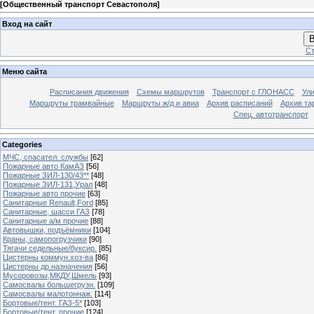
[
Общественный транспорт Севастополя
]
Вход на сайт
В
Ст
Меню сайта
Расписания движения
Схемы маршрутов
Транспорт с ГЛОНАСС
Ул
Маршруты трамвайные
Маршруты ж/д и авиа
Архив расписаний
Архив та
Спец. автотранспорт
Categories
МЧС, спасател. службы
[62]
Пожарные авто КамАЗ
[56]
Пожарные ЗИЛ-130/43**
[48]
Пожарные ЗИЛ-131,Урал
[48]
Пожарные авто прочие
[63]
Санитарные Renault,Ford
[85]
Санитарные, шасси ГАЗ
[78]
Санитарные а/м прочие
[88]
Автовышки, подъёмники
[104]
Краны, самопогрузчики
[90]
Тягачи седельные/буксир.
[85]
Цистерны коммун.хоз-ва
[86]
Цистерны др.назначения
[56]
Мусоровозы,МКДУ,Шмель
[93]
Самосвалы большегрузн.
[109]
Самосвалы малотоннаж.
[114]
Бортовые/тент. ГАЗ-5*
[103]
Бортовые/тент. прочие
[124]