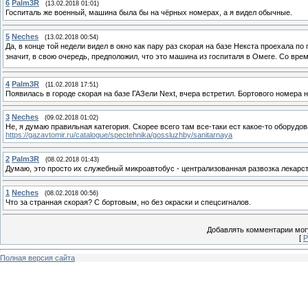
6
Palm3R
(13.02.2018 01:01)
Госпиталь же военный, машина была бы на чёрных номерах, а я видел обычные.
5
Neches
(13.02.2018 00:54)
Да, в конце той недели видел в окно как пару раз скорая на базе Некста проехала п
значит, в свою очередь, предположил, что это машина из госпиталя в Омеге. Со вр
4
Palm3R
(11.02.2018 17:51)
Появилась в городе скорая на базе ГАЗели Next, вчера встретил. Бортового номера 
3
Neches
(09.02.2018 01:02)
Не, я думаю правильная категория. Скорее всего там все-таки ест какое-то оборудов
https://gazavtomir.ru/catalogue/spectehnika/gossluzhby/sanitarnaya
2
Palm3R
(08.02.2018 01:43)
Думаю, это просто их служебный микроавтобус - централизованная развозка лекарств,
1
Neches
(08.02.2018 00:56)
Что за странная скорая? C бортовым, но без окраски и спецсигналов.
Добавлять комментарии могу
[
Р
Полная версия сайта