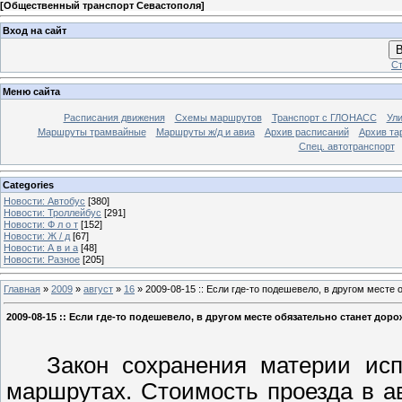
[
Общественный транспорт Севастополя
]
Вход на сайт
В
Ст
Меню сайта
Расписания движения
Схемы маршрутов
Транспорт с ГЛОНАСС
Ул
Маршруты трамвайные
Маршруты ж/д и авиа
Архив расписаний
Архив та
Спец. автотранспорт
Categories
Новости: Автобус
[380]
Новости: Троллейбус
[291]
Новости: Ф л о т
[152]
Новости: Ж / д
[67]
Новости: А в и а
[48]
Новости: Разное
[205]
Главная
»
2009
»
август
»
16
» 2009-08-15 :: Если где-то подешевело, в другом месте
2009-08-15 :: Если где-то подешевело, в другом месте обязательно станет доро
Закон сохранения материи испр
маршрутах. Стоимость проезда в а