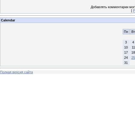
Добавлять комментарии могу
[
Р
Calendar
Пн
Вт
3
4
10
11
17
18
24
25
31
Полная версия сайта