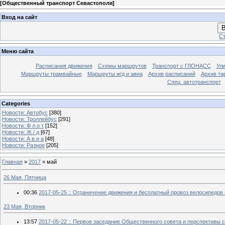
[
Общественный транспорт Севастополя
]
Вход на сайт
В
Ст
Меню сайта
Расписания движения
Схемы маршрутов
Транспорт с ГЛОНАСС
Ул
Маршруты трамвайные
Маршруты ж/д и авиа
Архив расписаний
Архив та
Спец. автотранспорт
Categories
Новости: Автобус
[380]
Новости: Троллейбус
[291]
Новости: Ф л о т
[152]
Новости: Ж / д
[67]
Новости: А в и а
[48]
Новости: Разное
[205]
Главная
»
2017
»
май
26 Мая, Пятница
00:36
2017-05-25 :: Ограничение движения и бесплатный провоз велосипедов
23 Мая, Вторник
13:57
2017-05-22 :: Первое заседание Общественного совета и перспективы 