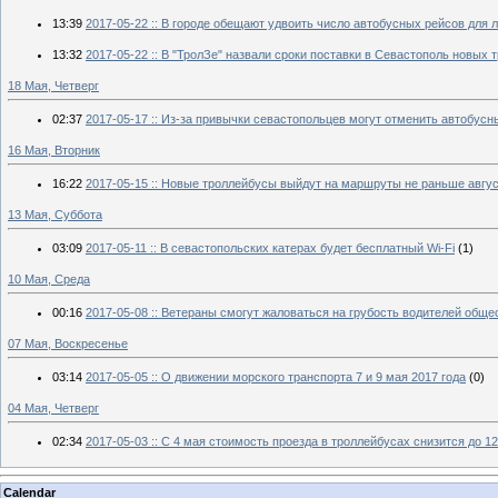
13:39
2017-05-22 :: В городе обещают удвоить число автобусных рейсов для 
13:32
2017-05-22 :: В "ТролЗе" назвали сроки поставки в Севастополь новых 
18 Мая, Четверг
02:37
2017-05-17 :: Из-за привычки севастопольцев могут отменить автобус
16 Мая, Вторник
16:22
2017-05-15 :: Новые троллейбусы выйдут на маршруты не раньше авгу
13 Мая, Суббота
03:09
2017-05-11 :: В севастопольских катерах будет бесплатный Wi-Fi
(1)
10 Мая, Среда
00:16
2017-05-08 :: Ветераны смогут жаловаться на грубость водителей обще
07 Мая, Воскресенье
03:14
2017-05-05 :: О движении морского транспорта 7 и 9 мая 2017 года
(0)
04 Мая, Четверг
02:34
2017-05-03 :: С 4 мая стоимость проезда в троллейбусах снизится до 1
Calendar