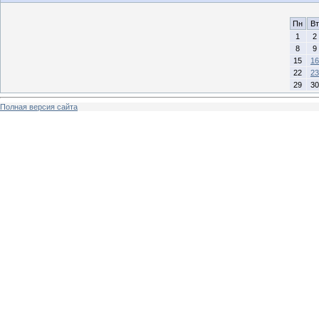
Пн
Вт
1
2
8
9
15
16
22
23
29
30
Полная версия сайта