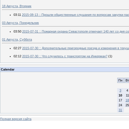
18 Августа, Вторник
03:11
2015-08-13 :: Прошли общественные слушания по вопросам закупки па
03 Августа, Понедельник
03:50
2015-07-31 :: Пожарная охрана Севастополя отмечает 140 лет со дня с
01 Августа, Суббота
02:27
2015-07-30 :: Дополнительные пригородные поезда и изменения в теку
02:12
2015-07-30 :: Что случилось с транспортом на Инкерман?
(1)
Calendar
Пн
Вт
3
4
10
11
17
18
24
25
31
Полная версия сайта