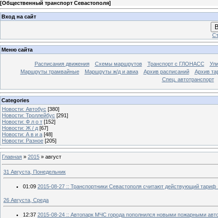
[
Общественный транспорт Севастополя
]
Вход на сайт
В
Ст
Меню сайта
Расписания движения
Схемы маршрутов
Транспорт с ГЛОНАСС
Ул
Маршруты трамвайные
Маршруты ж/д и авиа
Архив расписаний
Архив та
Спец. автотранспорт
Categories
Новости: Автобус
[380]
Новости: Троллейбус
[291]
Новости: Ф л о т
[152]
Новости: Ж / д
[67]
Новости: А в и а
[48]
Новости: Разное
[205]
Главная
»
2015
»
август
31 Августа, Понедельник
01:09
2015-08-27 :: Транспортники Севастополя считают действующий тариф 
26 Августа, Среда
12:37
2015-08-24 :: Автопарк МЧС города пополнился новыми пожарными ав