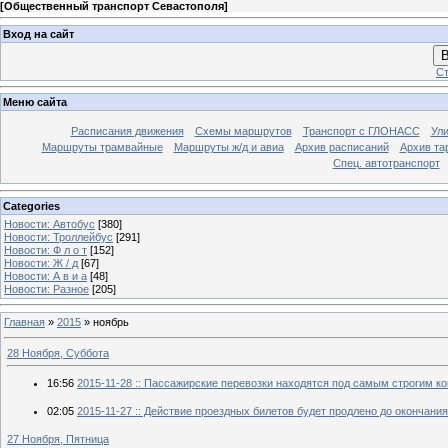
[
Общественный транспорт Севастополя
]
Вход на сайт
В
Ст
Меню сайта
Расписания движения
Схемы маршрутов
Транспорт с ГЛОНАСС
Ул
Маршруты трамвайные
Маршруты ж/д и авиа
Архив расписаний
Архив та
Спец. автотранспорт
Categories
Новости: Автобус
[380]
Новости: Троллейбус
[291]
Новости: Ф л о т
[152]
Новости: Ж / д
[67]
Новости: А в и а
[48]
Новости: Разное
[205]
Главная
»
2015
»
ноябрь
28 Ноября, Суббота
16:56
2015-11-28 :: Пассажирские перевозки находятся под самым строгим к
02:05
2015-11-27 :: Действие проездных билетов будет продлено до окончани
27 Ноября, Пятница