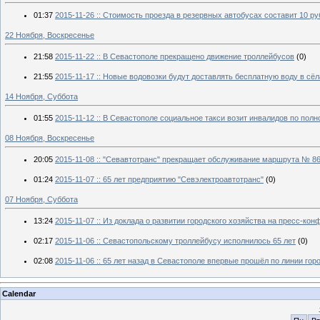
01:37
2015-11-26 :: Стоимость проезда в резервных автобусах составит 10 р
22 Ноября, Воскресенье
21:58
2015-11-22 :: В Севастополе прекращено движение троллейбусов
(0)
21:55
2015-11-17 :: Новые водовозки будут доставлять бесплатную воду в сё
14 Ноября, Суббота
01:55
2015-11-12 :: В Севастополе социальное такси возит инвалидов по пол
08 Ноября, Воскресенье
20:05
2015-11-08 :: "Севавтотранс" прекращает обслуживание маршрута № 86 
01:24
2015-11-07 :: 65 лет предприятию "Севэлектроавтотранс"
(0)
07 Ноября, Суббота
13:24
2015-11-07 :: Из доклада о развитии городского хозяйства на пресс-ко
02:17
2015-11-06 :: Севастопольскому троллейбусу исполнилось 65 лет
(0)
02:08
2015-11-06 :: 65 лет назад в Севастополе впервые прошёл по линии гор
Calendar