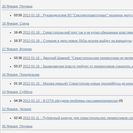
20 Января, Пятница
03:55
2012-01-19 :: Руководителем КП "Севэлектроавтотранс" назначен депут
18 Января, Среда
16:45
2012-01-18 :: Севастопольский порт так и не купил обещанные властям
16:37
2012-01-18 :: Стоящие в депо новые ЛАЗы вскоре выйдут на маршруты
17 Января, Вторник
03:36
2012-01-16 :: Дмитрий Шамрей: "Севастопольские перевозчики не явля
03:27
2012-01-16 :: Балаклавские власти требуют от перевозчиков сократить
16 Января, Понедельник
01:10
2012-01-15 :: Москва пришлёт Севастополю новые троллейбусы до кон
14 Января, Суббота
04:39
2012-01-13 :: В СГГА обсудили проблемы пассажироперевозок
(0)
12 Января, Четверг
02:45
2012-01-11 :: Публичный конкурс для севастопольских перевозчиков сос
06 Января, Пятница