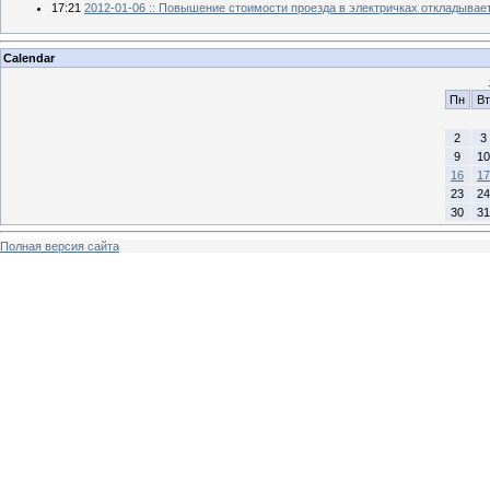
17:21
2012-01-06 :: Повышение стоимости проезда в электричках откладывае
Calendar
Пн
Вт
2
3
9
10
16
17
23
24
30
31
Полная версия сайта