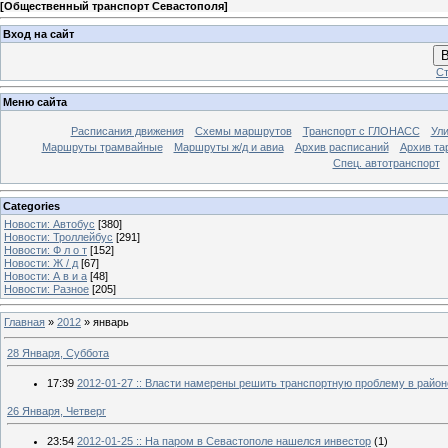
[
Общественный транспорт Севастополя
]
Вход на сайт
В
Ст
Меню сайта
Расписания движения
Схемы маршрутов
Транспорт с ГЛОНАСС
Ул
Маршруты трамвайные
Маршруты ж/д и авиа
Архив расписаний
Архив та
Спец. автотранспорт
Categories
Новости: Автобус
[380]
Новости: Троллейбус
[291]
Новости: Ф л о т
[152]
Новости: Ж / д
[67]
Новости: А в и а
[48]
Новости: Разное
[205]
Главная
»
2012
»
январь
28 Января, Суббота
17:39
2012-01-27 :: Власти намерены решить транспортную проблему в район
26 Января, Четверг
23:54
2012-01-25 :: На паром в Севастополе нашелся инвестор
(1)