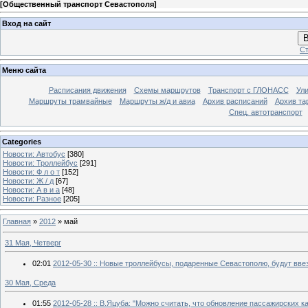
[
Общественный транспорт Севастополя
]
Вход на сайт
В
Ст
Меню сайта
Расписания движения
Схемы маршрутов
Транспорт с ГЛОНАСС
Ул
Маршруты трамвайные
Маршруты ж/д и авиа
Архив расписаний
Архив та
Спец. автотранспорт
Categories
Новости: Автобус
[380]
Новости: Троллейбус
[291]
Новости: Ф л о т
[152]
Новости: Ж / д
[67]
Новости: А в и а
[48]
Новости: Разное
[205]
Главная
»
2012
»
май
31 Мая, Четверг
02:01
2012-05-30 :: Новые троллейбусы, подаренные Севастополю, будут вв
30 Мая, Среда
01:55
2012-05-28 :: В.Яцуба: "Можно считать, что обновление пассажирских к