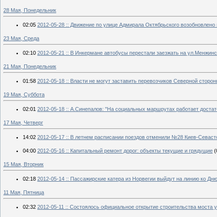
28 Мая, Понедельник
02:05
2012-05-28 :: Движение по улице Адмирала Октябрьского возобновлено
23 Мая, Среда
02:10
2012-05-21 :: В Инкермане автобусы перестали заезжать на ул.Менжинс
21 Мая, Понедельник
01:58
2012-05-18 :: Власти не могут заставить перевозчиков Северной сторо
19 Мая, Суббота
02:01
2012-05-18 :: А.Синепалов: "На социальных маршрутах работает достат
17 Мая, Четверг
14:02
2012-05-17 :: В летнем расписании поездов отменили №28 Киев-Севаст
04:00
2012-05-16 :: Капитальный ремонт дорог: объекты текущие и грядущие
(
15 Мая, Вторник
02:18
2012-05-14 :: Пассажирские катера из Норвегии выйдут на линию ко Дню
11 Мая, Пятница
02:32
2012-05-11 :: Состоялось официальное открытие строительства моста у