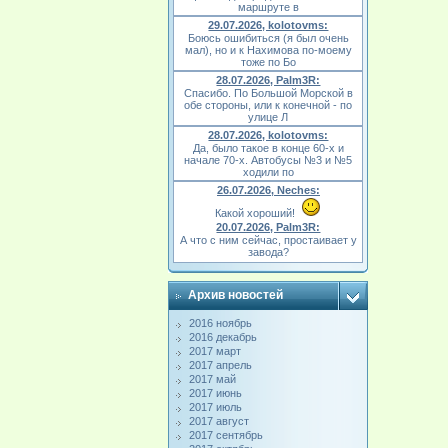
маршруте в
29.07.2026, kolotovms:
Боюсь ошибиться (я был очень
мал), но и к Нахимова по-моему
тоже по Бо
28.07.2026, Palm3R:
Спасибо. По Большой Морской в
обе стороны, или к конечной - по
улице Л
28.07.2026, kolotovms:
Да, было такое в конце 60-х и
начале 70-х. Автобусы №3 и №5
ходили по
26.07.2026, Neches:
Какой хороший!
20.07.2026, Palm3R:
А что с ним сейчас, простаивает у
завода?
Архив новостей
2016 ноябрь
2016 декабрь
2017 март
2017 апрель
2017 май
2017 июнь
2017 июль
2017 август
2017 сентябрь