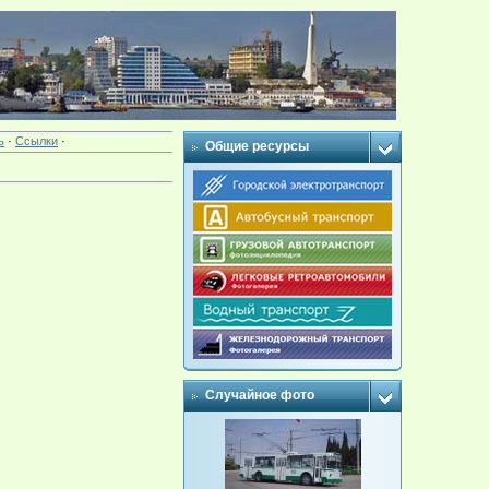
ь
·
Ссылки
·
Общие ресурсы
Случайное фото