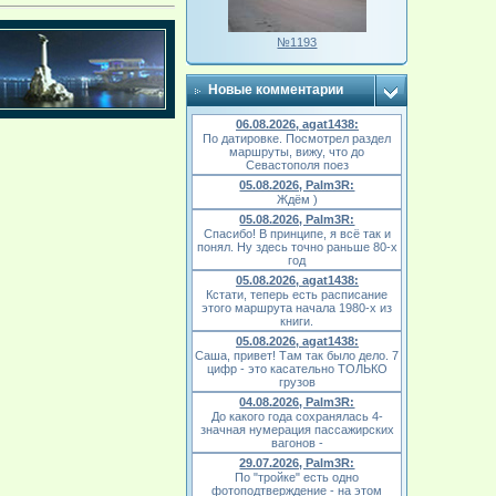
№1193
Новые комментарии
06.08.2026, agat1438:
По датировке. Посмотрел раздел
маршруты, вижу, что до
Севастополя поез
05.08.2026, Palm3R:
Ждём )
05.08.2026, Palm3R:
Спасибо! В принципе, я всё так и
понял. Ну здесь точно раньше 80-х
год
05.08.2026, agat1438:
Кстати, теперь есть расписание
этого маршрута начала 1980-х из
книги.
05.08.2026, agat1438:
Саша, привет! Там так было дело. 7
цифр - это касательно ТОЛЬКО
грузов
04.08.2026, Palm3R:
До какого года сохранялась 4-
значная нумерация пассажирских
вагонов -
29.07.2026, Palm3R:
По "тройке" есть одно
фотоподтверждение - на этом