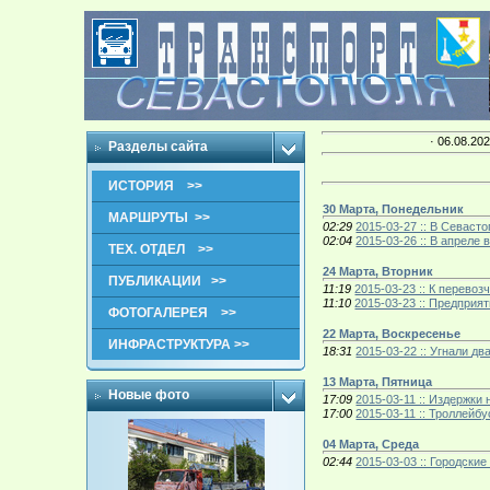
· 06.08.202
Разделы сайта
ИСТОРИЯ >>
30 Марта, Понедельник
МАРШРУТЫ >>
02:29
2015-03-27 :: В Севас
02:04
2015-03-26 :: В апреле
ТЕХ. ОТДЕЛ >>
24 Марта, Вторник
ПУБЛИКАЦИИ >>
11:19
2015-03-23 :: К перево
11:10
2015-03-23 :: Предприя
ФОТОГАЛЕРЕЯ >>
22 Марта, Воскресенье
ИНФРАСТРУКТУРА >>
18:31
2015-03-22 :: Угнали д
13 Марта, Пятница
Новые фото
17:09
2015-03-11 :: Издержки
17:00
2015-03-11 :: Троллейб
04 Марта, Среда
02:44
2015-03-03 :: Городск