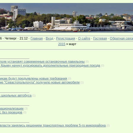
6 · Четверг · 21:12 ·
Главная
·
Вход
·
Регистрация
·
О сайте
·
Гостевая
·
Обратная связ
2015
»
март
тополе установят современные остановочные павильоны
(0)
 в Крыму начнут курсировать дополнительные пригородные поезда
(0)
зчикам будут предъявлены новые требования
(0)
тие "Севастопольпочта" получило новые автомобили
(1)
ва школьных автобуса
(1)
 национализации
(3)
ус без проводов
(0)
ие власти занялись решением транспортных проблем 5-го микрорайона
(0)