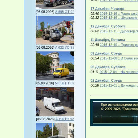
18:07
2015-12-17 :: "ТролЗа"
17 Декабря, Четверг
[06.08.2026]
А 895 ОТ 92
02:40
2015-12-16 :: Город за
02:32
2015-12-16 :: Школьные
12 Декабря, Суббота
00:02
2015-12-11 :: Директор
11 Декабря, Пятница
22:48
2015-12-10 :: Принято 
[06.08.2026]
А 622 УО 92
09 Декабря, Среда
00:54
2015-12-08 :: В Севаст
05 Декабря, Суббота
01:11
2015-12-04 :: На лини
02 Декабря, Среда
[05.08.2026]
М 056 НТ 82
00:28
2015-12-01 :: До конца
[05.08.2026]
А 190 ЕУ 92