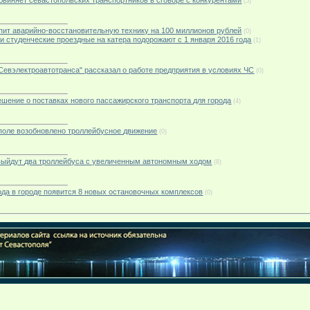
 обвиняет севастопольских транспортников в сговоре с конкурентами
(5)
купит аварийно-восстановительную технику на 100 миллионов рублей
(0)
 и студенческие проездные на катера подорожают с 1 января 2016 года
(1)
 "Севэлектроавтотранса" рассказал о работе предприятия в условиях ЧС
(0)
решение о поставках нового пассажирского транспорта для города
(4)
ополе возобновлено троллейбусное движение
(0)
ю выйдут два троллейбуса с увеличенным автономным ходом
(8)
 года в городе появится 8 новых остановочных комплексов
(0)