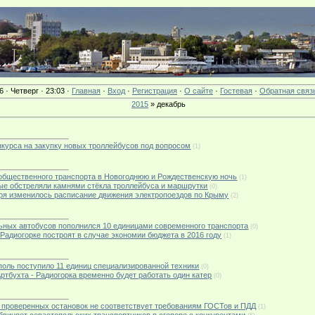
6 · Четверг · 23:03 ·
Главная
·
Вход
·
Регистрация
·
О сайте
·
Гостевая
·
Обратная связ
2015
»
декабрь
онкурса на закупку новых троллейбусов под вопросом
(1)
е общественного транспорта в Новогоднюю и Рождественскую ночь
(1)
ные обстреляли камнями стёкла троллейбуса и маршрутки
(0)
абря изменилось расписание движения электропоездов по Крыму
(2)
льных автобусов пополнился 10 единицами современного транспорта
(0)
а Радиогорке построят в случае экономии бюджета в 2016 году
(1)
ополь поступило 11 единиц специализированной техники
(0)
 Артбухта - Радиогорка временно будет работать один катер
(0)
из проверенных остановок не соответствует требованиям ГОСТов и ПДД
(1)