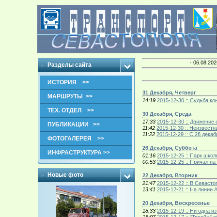
· 06.08.202
Разделы сайта
ИСТОРИЯ >>
31 Декабря, Четверг
МАРШРУТЫ >>
14:19
2015-12-30 :: Судьба к
ТЕХ. ОТДЕЛ >>
30 Декабря, Среда
17:33
2015-12-30 :: Движени
ПУБЛИКАЦИИ >>
11:42
2015-12-30 :: Неизвест
11:22
2015-12-29 :: С 28 дек
ФОТОГАЛЕРЕЯ >>
26 Декабря, Суббота
ИНФРАСТРУКТУРА >>
01:16
2015-12-25 :: Парк шко
00:53
2015-12-25 :: Причал н
Новые фото
22 Декабря, Вторник
21:47
2015-12-22 :: В Севаст
13:41
2015-12-21 :: На линии
20 Декабря, Воскресенье
18:33
2015-12-19 :: Ни одна 