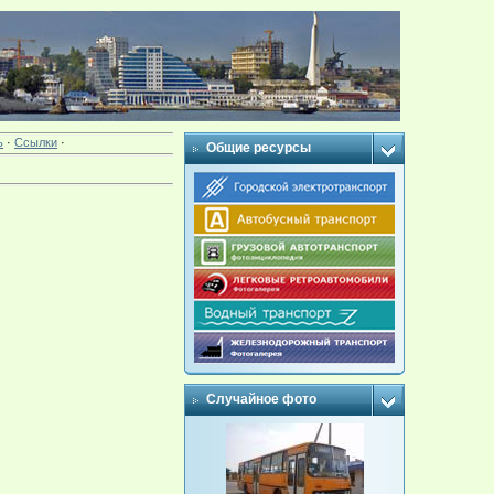
ь
·
Ссылки
·
Общие ресурсы
Случайное фото