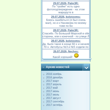
29.07.2026, Palm3R:
По "тройке" есть одно
фотоподтверждение - на этом
маршруте в
29.07.2026, kolotovms:
Боюсь ошибиться (я был очень
мал), но и к Нахимова по-моему
тоже по Бо
28.07.2026, Palm3R:
Спасибо. По Большой Морской в обе
стороны, или к конечной - по улице Л
28.07.2026, kolotovms:
Да, было такое в конце 60-х и начале
70-х. Автобусы №3 и №5 ходили по
26.07.2026, Neches:
Какой хороший!
Архив новостей
2016 ноябрь
2016 декабрь
2017 март
2017 апрель
2017 май
2017 июнь
2017 июль
2017 август
2017 сентябрь
2017 октябрь