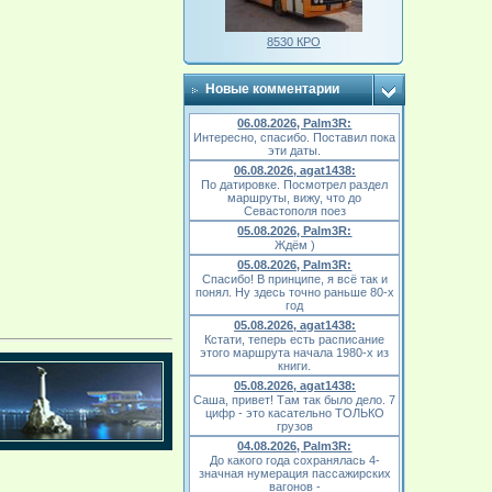
8530 КРО
Новые комментарии
06.08.2026, Palm3R:
Интересно, спасибо. Поставил пока
эти даты.
06.08.2026, agat1438:
По датировке. Посмотрел раздел
маршруты, вижу, что до
Севастополя поез
05.08.2026, Palm3R:
Ждём )
05.08.2026, Palm3R:
Спасибо! В принципе, я всё так и
понял. Ну здесь точно раньше 80-х
год
05.08.2026, agat1438:
Кстати, теперь есть расписание
этого маршрута начала 1980-х из
книги.
05.08.2026, agat1438:
Саша, привет! Там так было дело. 7
цифр - это касательно ТОЛЬКО
грузов
04.08.2026, Palm3R:
До какого года сохранялась 4-
значная нумерация пассажирских
вагонов -