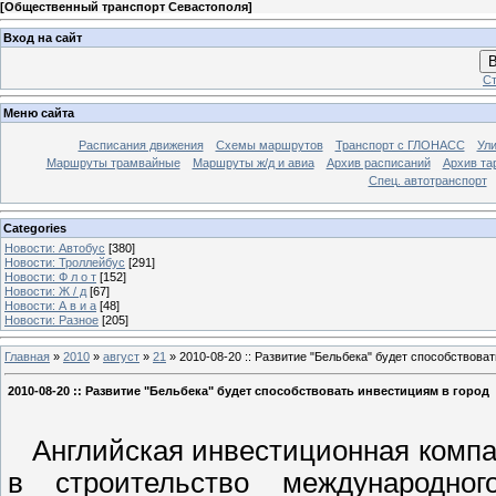
[
Общественный транспорт Севастополя
]
Вход на сайт
В
Ст
Меню сайта
Расписания движения
Схемы маршрутов
Транспорт с ГЛОНАСС
Ул
Маршруты трамвайные
Маршруты ж/д и авиа
Архив расписаний
Архив та
Спец. автотранспорт
Categories
Новости: Автобус
[380]
Новости: Троллейбус
[291]
Новости: Ф л о т
[152]
Новости: Ж / д
[67]
Новости: А в и а
[48]
Новости: Разное
[205]
Главная
»
2010
»
август
»
21
» 2010-08-20 :: Развитие "Бельбека" будет способствова
2010-08-20 :: Развитие "Бельбека" будет способствовать инвестициям в город
Английская инвестиционная компани
в строительство международно