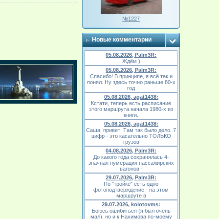
№1227
Новые комментарии
05.08.2026, Palm3R:
Ждём )
05.08.2026, Palm3R:
Спасибо! В принципе, я всё так и
понял. Ну здесь точно раньше 80-х
год
05.08.2026, agat1438:
Кстати, теперь есть расписание
этого маршрута начала 1980-х из
книги.
05.08.2026, agat1438:
Саша, привет! Там так было дело. 7
цифр - это касательно ТОЛЬКО
грузов
04.08.2026, Palm3R:
До какого года сохранялась 4-
значная нумерация пассажирских
вагонов -
29.07.2026, Palm3R:
По "тройке" есть одно
фотоподтверждение - на этом
маршруте в
29.07.2026, kolotovms:
Боюсь ошибиться (я был очень
мал), но и к Нахимова по-моему