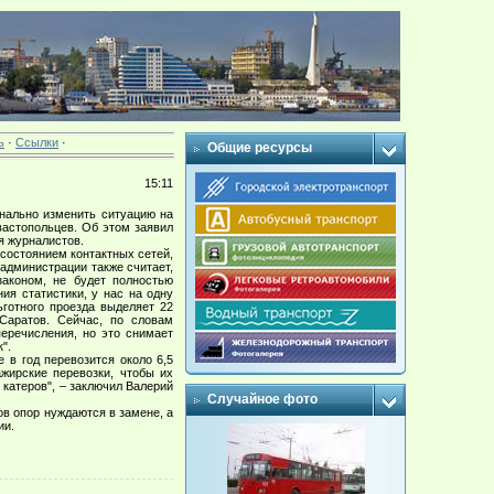
ь
·
Ссылки
·
Общие ресурсы
15:11
нально изменить ситуацию на
вастопольцев. Об этом заявил
я журналистов.
состоянием контактных сетей,
 администрации также считает,
законом, не будет полностью
ия статистики, у нас на одну
ьготного проезда выделяет 22
Саратов. Сейчас, по словам
перечисления, но это снимает
".
 в год перевозится около 6,5
ажирские перевозки, чтобы их
 катеров", – заключил Валерий
Случайное фото
ов опор нуждаются в замене, а
ии.