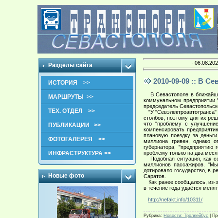
· 06.08.202
Разделы сайта
2010-09-09 :: В 
ИСТОРИЯ >>
В Севастополе в ближайшее
МАРШРУТЫ >>
коммунальном предприятии "
председатель Севастопольск
ТЕХ. ОТДЕЛ >>
"У "Севэлектроавтотранса" 
столбов, поэтому для их реш
что "проблему с улучшение
ПУБЛИКАЦИИ >>
компенсировать предприятию
плановую поездку за деньги
ФОТОГАЛЕРЕЯ >>
миллиона гривен, однако о
губернатора, "предприятию 
ИНФРАСТРУКТУРА >>
проблему только на два меся
Подобная ситуация, как соо
миллионов пассажиров. "Мы 
дотировало государство, в р
Новые фото
Саратов.
Как ранее сообщалось, из-за
в течение года удаётся меня
http://nefakt.info/10311/
Рубрика
:
Новости: Троллейбус
|
Пр