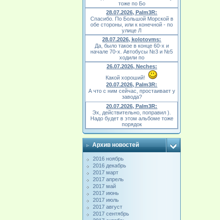
тоже по Бо
28.07.2026, Palm3R:
Спасибо. По Большой Морской в
обе стороны, или к конечной - по
улице Л
28.07.2026, kolotovms:
Да, было такое в конце 60-х и
начале 70-х. Автобусы №3 и №5
ходили по
26.07.2026, Neches:
Какой хороший!
20.07.2026, Palm3R:
А что с ним сейчас, простаивает у
завода?
20.07.2026, Palm3R:
Эх, действительно, поправил ).
Надо будет в этом альбоме тоже
порядок
Архив новостей
2016 ноябрь
2016 декабрь
2017 март
2017 апрель
2017 май
2017 июнь
2017 июль
2017 август
2017 сентябрь