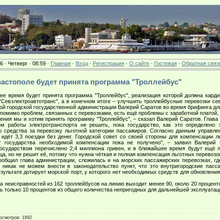
6 · Четверг · 08:59 ·
Главная
·
Вход
·
Регистрация
·
О сайте
·
Гостевая
·
Обратная связ
Севастополе будет принята программа "Троллейбус"
 время будет принята программа "Троллейбус", реализация которой должна карди
Севэлектроавтотранс", а в конечном итоге – улучшить троллейбусные перевозки се
ой городской государственной администрации Валерий Саратов во время брифинга дл
помимо проблем, связанных с перевозками, есть ещё проблемы с заработной платой, 
ения мы и хотим принять программу "Троллейбус", – сказал Валерий Саратов. Глава
м работы электротранспорта не решить, пока государство, как это определено 
 средства за перевозку льготной категории пассажиров. Согласно данным управлен
 идёт 3,3 поездки без денег. Городской совет со своей стороны для компенсации л
т государства необходимой компенсации пока не получено", – заявил Валерий 
государством перечислено 2,4 миллиона гривен, и в ближайшее время будут ещё 
ца, но не решит её, потому что нужна чёткая и полная компенсация льготных перевозок
бщил глава администрации, сложилась и на морских пассажирских перевозках, где
никак не можем внести в законодательство пункт, что это внутригородские пасс
езультате дотирует морской порт, у которого нет необходимых средств для обновления
 неисправностей из 162 троллейбусов на линию выходит менее 90, около 20 процент
ть только 10 процентов из общего количества непригодных для дальнейшей эксплуатац
осмотров
: 1892