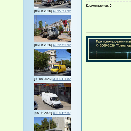
Комментариев
:
0
[06.08.2026]
А 895 ОТ 92
[06.08.2026]
А 622 УО 92
[05.08.2026]
М 056 НТ 82
[05.08.2026]
А 190 ЕУ 92