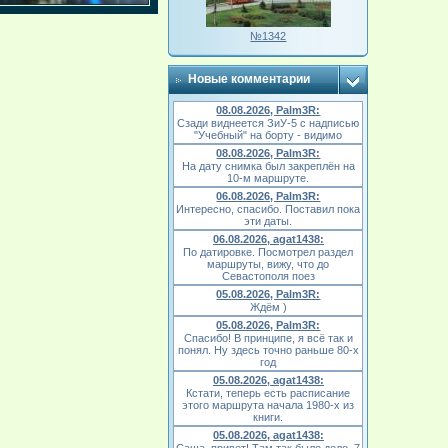
№1342
Новые комментарии
08.08.2026, Palm3R:
Сзади виднеется ЗиУ-5 с надписью
"Учебный" на борту - видимо
08.08.2026, Palm3R:
На дату снимка был закреплён на
10-м маршруте.
06.08.2026, Palm3R:
Интересно, спасибо. Поставил пока
эти даты.
06.08.2026, agat1438:
По датировке. Посмотрел раздел
маршруты, вижу, что до
Севастополя поез
05.08.2026, Palm3R:
Ждём )
05.08.2026, Palm3R:
Спасибо! В принципе, я всё так и
понял. Ну здесь точно раньше 80-х
год
05.08.2026, agat1438:
Кстати, теперь есть расписание
этого маршрута начала 1980-х из
книги.
05.08.2026, agat1438: