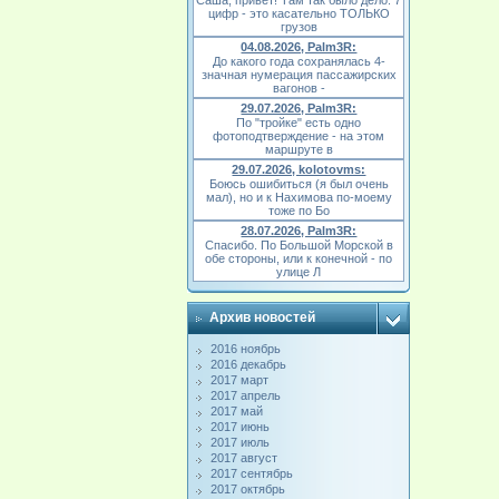
Саша, привет! Там так было дело. 7
цифр - это касательно ТОЛЬКО
грузов
04.08.2026, Palm3R:
До какого года сохранялась 4-
значная нумерация пассажирских
вагонов -
29.07.2026, Palm3R:
По "тройке" есть одно
фотоподтверждение - на этом
маршруте в
29.07.2026, kolotovms:
Боюсь ошибиться (я был очень
мал), но и к Нахимова по-моему
тоже по Бо
28.07.2026, Palm3R:
Спасибо. По Большой Морской в
обе стороны, или к конечной - по
улице Л
Архив новостей
2016 ноябрь
2016 декабрь
2017 март
2017 апрель
2017 май
2017 июнь
2017 июль
2017 август
2017 сентябрь
2017 октябрь