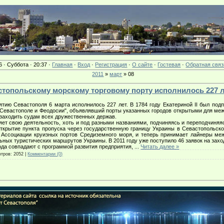
6 · Суббота · 20:37 ·
Главная
·
Вход
·
Регистрация
·
О сайте
·
Гостевая
·
Обратная связ
2011
»
март
»
08
вастопольскому морскому торговому порту исполнилось 227 
ю Севастополя 6 марта исполнилось 227 лет. В 1784 году Екатериной II был под
, Севастополе и Феодосии", объявлявший порты указанных городов открытыми для ме
заходить судам всех дружественных держав.
ет свою деятельность, хоть и под разными названиями, подчиняясь и переподчиняя
ткрытие пункта пропуска через государственную границу Украины в Севастопольск
м Ассоциации круизных портов Средиземного моря, и теперь принимает лайнеры меж
ьных туристических маршрутов Украины. В 2011 году уже поступило 46 заявок на захо
да совпадают с программой развития предприятия,
...
Читать далее »
тров:
2052
|
Комментарии (0)