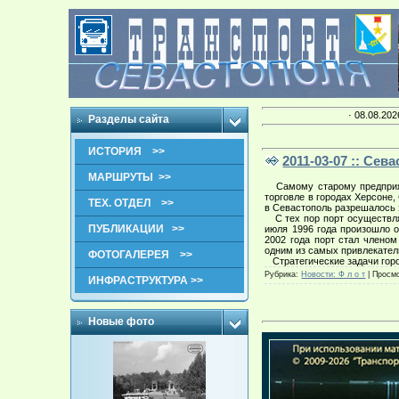
· 08.08.202
Разделы сайта
ИСТОРИЯ >>
2011-03-07 :: Се
МАРШРУТЫ >>
Самому старому предприяти
торговле в городах Херсоне
ТЕХ. ОТДЕЛ >>
в Севастополь разрешалось 
С тех пор порт осуществля
ПУБЛИКАЦИИ >>
июля 1996 года произошло о
2002 года порт стал члено
одним из самых привлекател
ФОТОГАЛЕРЕЯ >>
Стратегические задачи горо
Рубрика:
Новости: Ф л о т
|
Просмо
ИНФРАСТРУКТУРА >>
Новые фото