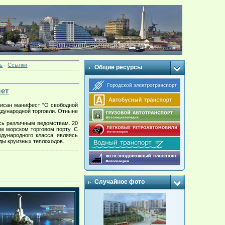
ь
·
Ссылки
·
Общие ресурсы
лет
писан манифест "О свободной
ждународной торговли. Отныне
сь различным ведомствам. 20
ом морском торговом порту. С
дународного класса, являясь
ды круизных теплоходов.
Случайное фото