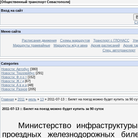
[
Общественный транспорт Севастополя
]
Вход на сайт
В
Ст
Меню сайта
Расписания движения
Схемы маршрутов
Транспорт с ГЛОНАСС
Ул
Маршруты трамвайные
Маршруты ж/д и авиа
Архив расписаний
Архив та
Спец. автотранспорт
Categories
Новости: Автобус
[380]
Новости: Троллейбус
[291]
Новости: Ф л о т
[152]
Новости: Ж / д
[67]
Новости: А в и а
[48]
Новости: Разное
[205]
Главная
»
2011
»
июль
»
13
» 2011-07-13 :: Билет на поезд можно будет купить за 90 су
2011-07-13 :: Билет на поезд можно будет купить за 90 суток
Министерство инфраструктуры 
проездных железнодорожных биле