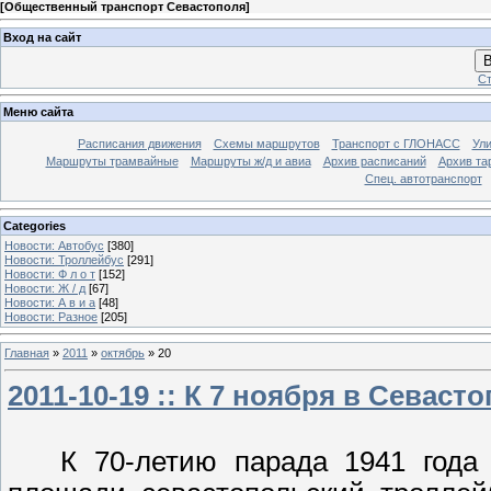
[
Общественный транспорт Севастополя
]
Вход на сайт
В
Ст
Меню сайта
Расписания движения
Схемы маршрутов
Транспорт с ГЛОНАСС
Ул
Маршруты трамвайные
Маршруты ж/д и авиа
Архив расписаний
Архив та
Спец. автотранспорт
Categories
Новости: Автобус
[380]
Новости: Троллейбус
[291]
Новости: Ф л о т
[152]
Новости: Ж / д
[67]
Новости: А в и а
[48]
Новости: Разное
[205]
Главная
»
2011
»
октябрь
»
20
2011-10-19 :: К 7 ноября в Севаст
К 70-летию парада 1941 года 