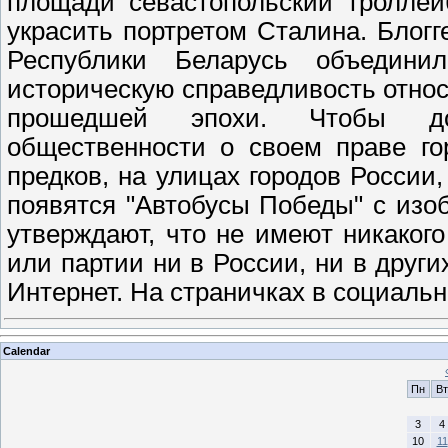
площади севастопольский троллей
украсить портретом Сталина. Блог
Республики Беларусь объединил
историческую справедливость отно
прошедшей эпохи. Чтобы дох
общественности о своем праве го
предков, на улицах городов России
появятся "Автобусы Победы" с изо
утверждают, что не имеют никаког
или партии ни в России, ни в други
Интернет. На страничках в социаль
Calendar
Пн
Вт
3
4
10
11