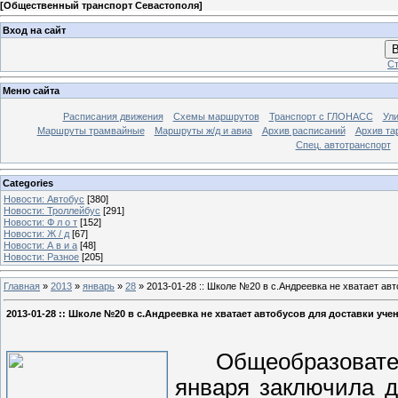
[
Общественный транспорт Севастополя
]
Вход на сайт
В
Ст
Меню сайта
Расписания движения
Схемы маршрутов
Транспорт с ГЛОНАСС
Ул
Маршруты трамвайные
Маршруты ж/д и авиа
Архив расписаний
Архив та
Спец. автотранспорт
Categories
Новости: Автобус
[380]
Новости: Троллейбус
[291]
Новости: Ф л о т
[152]
Новости: Ж / д
[67]
Новости: А в и а
[48]
Новости: Разное
[205]
Главная
»
2013
»
январь
»
28
» 2013-01-28 :: Школе №20 в с.Андреевка не хватает ав
2013-01-28 :: Школе №20 в с.Андреевка не хватает автобусов для доставки уче
Общеобразовател
января заключила д