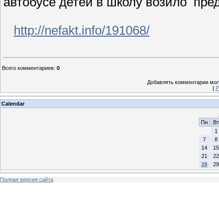
автобусе детей в школу возило пред
http://nefakt.info/191068/
Всего комментариев
:
0
Добавлять комментарии могу
[
Р
Calendar
Пн
Вт
1
7
8
14
15
21
22
28
29
Полная версия сайта