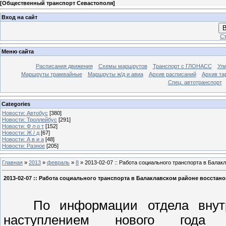
[
Общественный транспорт Севастополя
]
Вход на сайт
В
Ст
Меню сайта
Расписания движения
Схемы маршрутов
Транспорт с ГЛОНАСС
Ул
Маршруты трамвайные
Маршруты ж/д и авиа
Архив расписаний
Архив та
Спец. автотранспорт
Categories
Новости: Автобус
[380]
Новости: Троллейбус
[291]
Новости: Ф л о т
[152]
Новости: Ж / д
[67]
Новости: А в и а
[48]
Новости: Разное
[205]
Главная
»
2013
»
февраль
»
8
» 2013-02-07 :: Работа социального транспорта в Бала
2013-02-07 :: Работа социального транспорта в Балаклавском районе восстан
По информации отдела внутре
наступлением нового года 