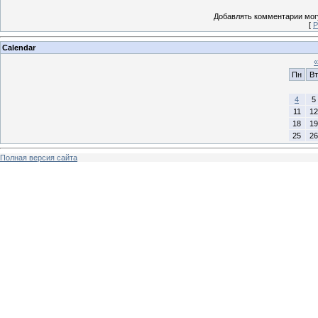
Добавлять комментарии могу
[
Р
Calendar
«
Пн
Вт
4
5
11
12
18
19
25
26
Полная версия сайта