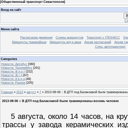
[
Общественный транспорт Севастополя
]
Вход на сайт
В
Ст
Меню сайта
Расписания движения
Схемы маршрутов
Транспорт с ГЛОНАСС
Ул
Маршруты трамвайные
Маршруты ж/д и авиа
Архив расписаний
Архив та
Спец. автотранспорт
Categories
Новости: Автобус
[380]
Новости: Троллейбус
[291]
Новости: Ф л о т
[152]
Новости: Ж / д
[67]
Новости: А в и а
[48]
Новости: Разное
[205]
Главная
»
2013
»
август
»
7
» 2013-08-06 :: В ДТП под Балаклавой были травмированы
2013-08-06 :: В ДТП под Балаклавой были травмированы восемь человек
5 августа, около 14 часов, на кр
трассы у завода керамических из