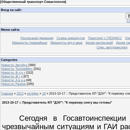
[
Общественный транспорт Севастополя
]
Вход на сайт
В
Ст
Меню сайта
Расписания движения
Схемы маршрутов
Транспорт с ГЛОНАСС
Ул
Маршруты трамвайные
Маршруты ж/д и авиа
Архив расписаний
Архив та
Спец. автотранспорт
Categories
Новости: Автобус
[380]
Новости: Троллейбус
[291]
Новости: Ф л о т
[152]
Новости: Ж / д
[67]
Новости: А в и а
[48]
Новости: Разное
[205]
Главная
»
2013
»
октябрь
»
18
» 2013-10-17 :: Представитель КП "ДЭУ": "К первому сн
2013-10-17 :: Представитель КП "ДЭУ": "К первому снегу мы готовы"
Сегодня в Госавтоинспекции пр
чрезвычайным ситуациям и ГАИ расс