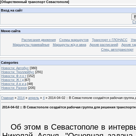
[
Общественный транспорт Севастополя
]
Вход на сайт
В
Ст
Меню сайта
Расписания движения
Схемы маршрутов
Транспорт с ГЛОНАСС
Ул
Маршруты трамвайные
Маршруты ж/д и авиа
Архив расписаний
Архив та
Спец. автотранспорт
Categories
Новости: Автобус
[380]
Новости: Троллейбус
[291]
Новости: Ф л о т
[152]
Новости: Ж / д
[67]
Новости: А в и а
[48]
Новости: Разное
[205]
Главная
»
2014
»
апрель
»
4
» 2014-04-02 :: В Севастополе создаётся рабочая групп
2014-04-02 :: В Севастополе создаётся рабочая группа для решения транспор
Об этом в Севастополе в интервь
Николай Асаул. "Основная задача 