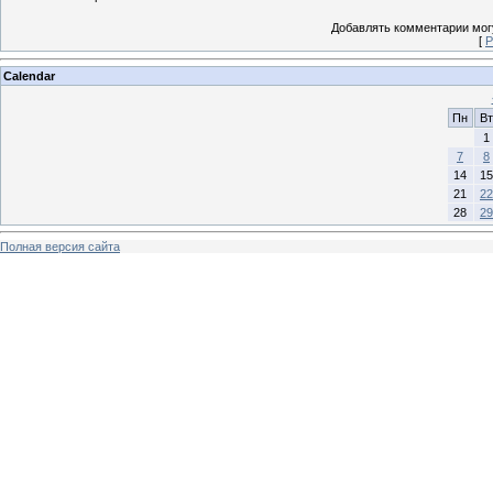
Добавлять комментарии могу
[
Р
Calendar
Пн
Вт
1
7
8
14
15
21
22
28
29
Полная версия сайта