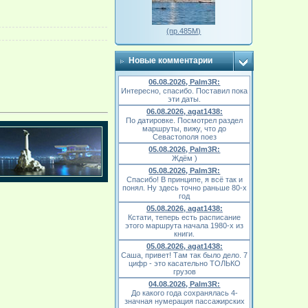
(пр.485М)
Новые комментарии
06.08.2026, Palm3R:
Интересно, спасибо. Поставил пока
эти даты.
06.08.2026, agat1438:
По датировке. Посмотрел раздел
маршруты, вижу, что до
Севастополя поез
05.08.2026, Palm3R:
Ждём )
05.08.2026, Palm3R:
Спасибо! В принципе, я всё так и
понял. Ну здесь точно раньше 80-х
год
05.08.2026, agat1438:
Кстати, теперь есть расписание
этого маршрута начала 1980-х из
книги.
05.08.2026, agat1438:
Саша, привет! Там так было дело. 7
цифр - это касательно ТОЛЬКО
грузов
04.08.2026, Palm3R:
До какого года сохранялась 4-
значная нумерация пассажирских