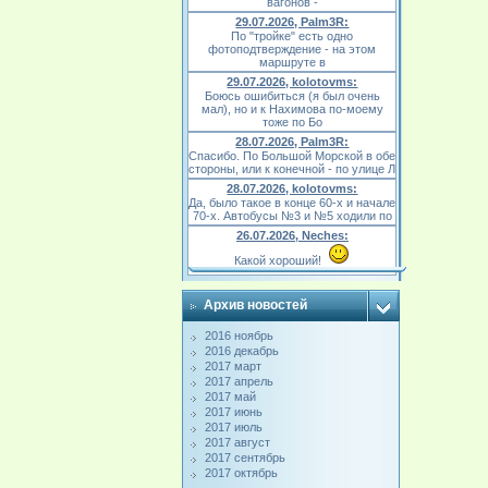
вагонов -
29.07.2026, Palm3R:
По "тройке" есть одно
фотоподтверждение - на этом
маршруте в
29.07.2026, kolotovms:
Боюсь ошибиться (я был очень
мал), но и к Нахимова по-моему
тоже по Бо
28.07.2026, Palm3R:
Спасибо. По Большой Морской в обе
стороны, или к конечной - по улице Л
28.07.2026, kolotovms:
Да, было такое в конце 60-х и начале
70-х. Автобусы №3 и №5 ходили по
26.07.2026, Neches:
Какой хороший!
Архив новостей
2016 ноябрь
2016 декабрь
2017 март
2017 апрель
2017 май
2017 июнь
2017 июль
2017 август
2017 сентябрь
2017 октябрь