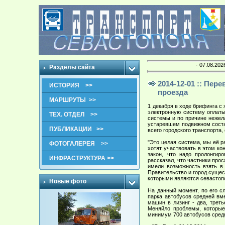
· 07.08.202
Разделы сайта
2014-12-01 :: Пе
ИСТОРИЯ >>
проезда
МАРШРУТЫ >>
1 декабря в ходе брифинга с
электронную систему оплаты
ТЕХ. ОТДЕЛ >>
системы и по причине нежел
устаревшем подвижном соста
ПУБЛИКАЦИИ >>
всего городского транспорта
"Это целая система, мы её 
ФОТОГАЛЕРЕЯ >>
хотят участвовать в этом кон
закон, что надо пролонгир
ИНФРАСТРУКТУРА >>
рассказал, что частники прос
имели возможность взять в
Правительство и город сущес
которыми являются севастопо
Новые фото
На данный момент, по его с
парка автобусов средней вм
машин в лизинг - два, трет
Меняйло проблемы, которые
минимум 700 автобусов средн