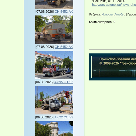
"ForPost", 01.12.2014
http://sevastopol.su/news.ph
[07.08.2026]
СН 5452 АК
Рубрика
:
Новости: Автобус
|
Просм
Комментариев
:
0
[07.08.2026]
СН 5452 АК
[06.08.2026]
А 895 ОТ 92
[06.08.2026]
А 622 УО 92