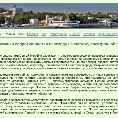
6 · Пятница · 18:55 ·
Главная
·
Вход
·
Регистрация
·
О сайте
·
Гостевая
·
Обратная связ
ревозчики сопротивляются переходу на систему электронной
 журналистами Сергей Меняйло рассказал, что реализация решения перевода транспор
 проезда может занять продолжительное время в связи со сложностью внедрения д
ания перевозчиков принимать условия правительства. По его словам, вводить систе
ве нецелесообразно, и поэтому Правительство Севастополя предусматривает обнов
, обязательным условием поставки которого станет наличие системы билетного контрол
рассматриваем сейчас, конкурсы по перевозчикам мы проводим, хотя наши перевозчи
курсе. Не то что не хотят, а сопротивляются и говорят о том, что правительство нар
овать те договора, которые есть", - прокомментировал ситуацию Сергей Меняйл
ят дать им возможность заключить договоры, как минимум, на пять лет, для того, чтоб
 лизинг новый транспорт. "Но мы не можем и не будем подстраиваться под бизне
твует для бизнеса и создания им каких-то условий, а они должны предоставлять каче
льцы", - высказал мнение губернатор.
ловам, Правительство Севастополя рассматривает несколько вариантов и предложе
естимости от различных компаний России. "Нам самое важное: первое - условия лиз
ье - оборудование этих машин, естественно, ценовая политика и процентная ставка
 стоят на пути наполнения города нормальным транспортом. По его информации,
ей вместимости. Первый из них, в качестве образца, придёт в Севастополь уже в бл