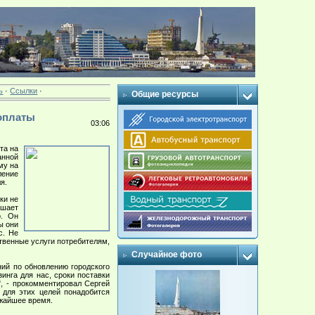
ь
·
Ссылки
·
Общие ресурсы
 оплаты
03:06
та на
анной
му на
ление
я.
ки не
ушает
о. Он
ы они
с. Не
ственные услуги потребителям,
Случайное фото
ний по обновлению городского
инга для нас, сроки поставки
", - прокомментировал Сергей
 для этих целей понадобится
ижайшее время.