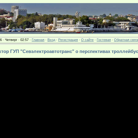
6 · Четверг · 02:57 ·
Главная
·
Вход
·
Регистрация
·
О сайте
·
Гостевая
·
Обратная связ
ректор ГУП "Севэлектроавтотранс" о перспективах троллейбус