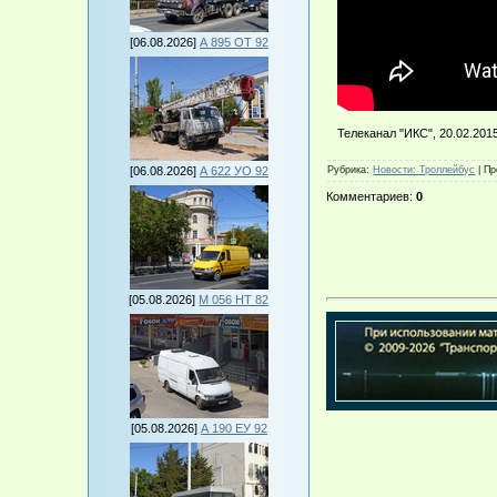
[06.08.2026]
А 895 ОТ 92
Телеканал "ИКС", 20.02.201
[06.08.2026]
А 622 УО 92
Рубрика
:
Новости: Троллейбус
|
Пр
Комментариев
:
0
[05.08.2026]
М 056 НТ 82
[05.08.2026]
А 190 ЕУ 92