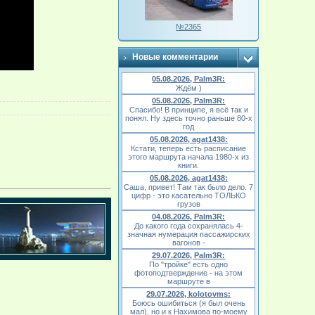
№2365
Новые комментарии
05.08.2026, Palm3R:
Ждём )
05.08.2026, Palm3R:
Спасибо! В принципе, я всё так и
понял. Ну здесь точно раньше 80-х
год
05.08.2026, agat1438:
Кстати, теперь есть расписание
этого маршрута начала 1980-х из
книги.
05.08.2026, agat1438:
Саша, привет! Там так было дело. 7
цифр - это касательно ТОЛЬКО
грузов
04.08.2026, Palm3R:
До какого года сохранялась 4-
значная нумерация пассажирских
вагонов -
29.07.2026, Palm3R:
По "тройке" есть одно
фотоподтверждение - на этом
маршруте в
29.07.2026, kolotovms:
Боюсь ошибиться (я был очень
мал), но и к Нахимова по-моему