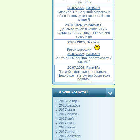
тоже по Бо
28.07.2026, Palm3R:
Спасибо. По Большой Морской в
обе стороны, или к конечной - по
улице Л
28.07.2026, kolotovms:
Да, было такое в конце 60-х и
начале 70-х. Автобусы №3 и №5
ходили по
26.07.2026, Neches:
Какой хороший!
20.07.2026, Palm3R:
А что с ним сейчас, простаивает у
завода?
20.07.2026, Palm3R:
Эх, действительно, поправил ).
Надо будет в этом альбоме тоже
порядок
Архив новостей
2016 ноябрь
2016 декабрь
2017 март
2017 апрель
2017 май
2017 июнь
2017 июль
2017 август
2017 сентябрь