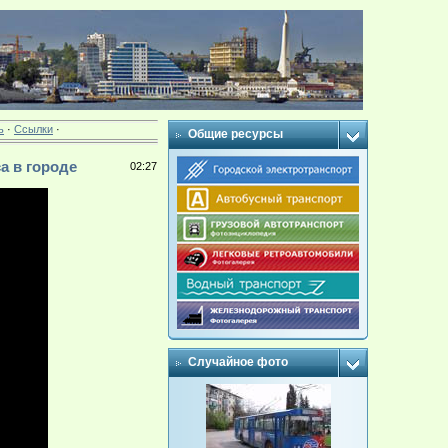
ь
·
Ссылки
·
Общие ресурсы
а в городе
02:27
Случайное фото