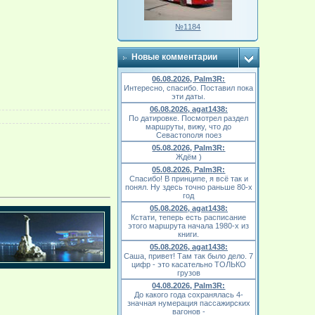
№1184
Новые комментарии
06.08.2026, Palm3R:
Интересно, спасибо. Поставил пока
эти даты.
06.08.2026, agat1438:
По датировке. Посмотрел раздел
маршруты, вижу, что до
Севастополя поез
05.08.2026, Palm3R:
Ждём )
05.08.2026, Palm3R:
Спасибо! В принципе, я всё так и
понял. Ну здесь точно раньше 80-х
год
05.08.2026, agat1438:
Кстати, теперь есть расписание
этого маршрута начала 1980-х из
книги.
05.08.2026, agat1438:
Саша, привет! Там так было дело. 7
цифр - это касательно ТОЛЬКО
грузов
04.08.2026, Palm3R:
До какого года сохранялась 4-
значная нумерация пассажирских
вагонов -