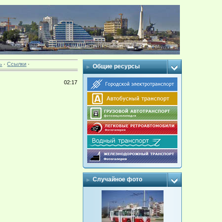
ь
·
Ссылки
·
Общие ресурсы
02:17
Случайное фото