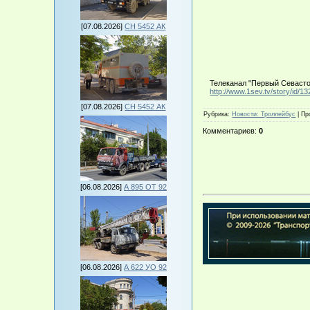
[07.08.2026]
СН 5452 АК
Телеканал "Первый Севастоп
http://www.1sev.tv/story/id/13
[07.08.2026]
СН 5452 АК
Рубрика
:
Новости: Троллейбус
|
Пр
Комментариев
:
0
[06.08.2026]
А 895 ОТ 92
[06.08.2026]
А 622 УО 92