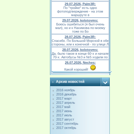
29.07.2026, Palm3R:
По "тройке" есть одно
фотоподтверждение - на этом
маршруте в
29.07.2026, kolotovms:
Боюсь ошибиться (я был очень
мал), но и к Нахимова по-моему
тоже по Бо
28.07.2026, Palm3R:
Спасибо. По Большой Морской в обе
стороны, или к конечной - по улице Л
28.07.2026, kolotovms:
Да, было такое в конце 60-х и начале
70-х. Автобусы №3 и №5 ходили по
26.07.2026, Neches:
Какой хороший!
Архив новостей
2016 ноябрь
2016 декабрь
2017 март
2017 апрель
2017 май
2017 июнь
2017 июль
2017 август
2017 сентябрь
2017 октябрь