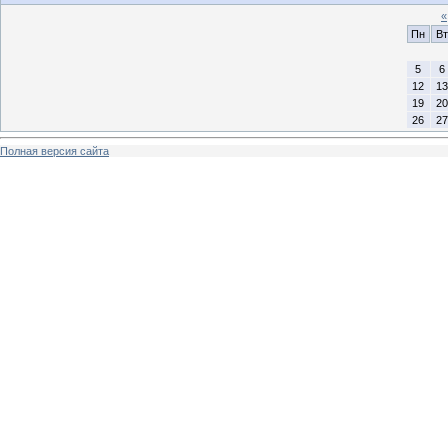
«
Пн
Вт
5
6
12
13
19
20
26
27
Полная версия сайта