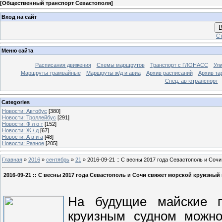
[
Общественный транспорт Севастополя
]
Вход на сайт
В
Ст
Меню сайта
Расписания движения
Схемы маршрутов
Транспорт с ГЛОНАСС
Ул
Маршруты трамвайные
Маршруты ж/д и авиа
Архив расписаний
Архив та
Спец. автотранспорт
Categories
Новости: Автобус
[380]
Новости: Троллейбус
[291]
Новости: Ф л о т
[152]
Новости: Ж / д
[67]
Новости: А в и а
[48]
Новости: Разное
[205]
Главная
»
2016
»
сентябрь
»
21
» 2016-09-21 :: С весны 2017 года Севастополь и Со
2016-09-21 :: С весны 2017 года Севастополь и Сочи свяжет морской круизный
На будущие майские п
круизным судном можно