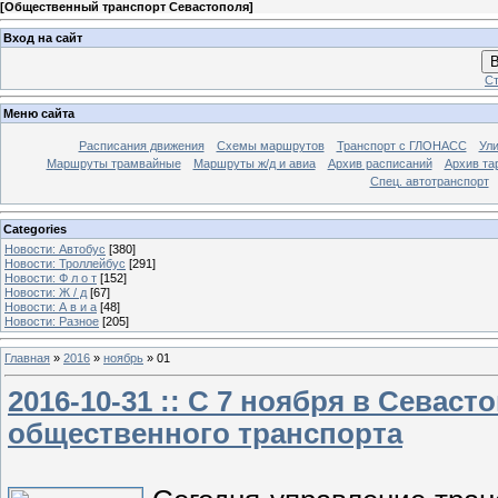
[
Общественный транспорт Севастополя
]
Вход на сайт
В
Ст
Меню сайта
Расписания движения
Схемы маршрутов
Транспорт с ГЛОНАСС
Ул
Маршруты трамвайные
Маршруты ж/д и авиа
Архив расписаний
Архив та
Спец. автотранспорт
Categories
Новости: Автобус
[380]
Новости: Троллейбус
[291]
Новости: Ф л о т
[152]
Новости: Ж / д
[67]
Новости: А в и а
[48]
Новости: Разное
[205]
Главная
»
2016
»
ноябрь
»
01
2016-10-31 :: C 7 ноября в Сева
общественного транспорта