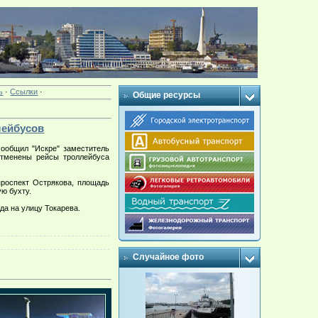
ь
·
Ссылки
·
Общие ресурсы
лейбусов
сообщил "Искре" заместитель
отменены рейсы троллейбуса
роспект Острякова, площадь
ю бухту.
да на улицу Токарева.
Случайное фото