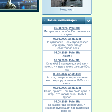
Металлист
Новые комментарии
06.08.2026, Palm3R:
Интересно, спасибо. Поставил пока
эти даты.
06.08.2026, agat1438:
По датировке. Посмотрел раздел
маршруты, вижу, что до
Севастополя поез
05.08.2026, Palm3R:
Ждём )
05.08.2026, Palm3R:
Спасибо! В принципе, я всё так и
понял. Ну здесь точно раньше 80-х
год
05.08.2026, agat1438:
Кстати, теперь есть расписание
этого маршрута начала 1980-х из
книги.
05.08.2026, agat1438:
Саша, привет! Там так было дело. 7
цифр - это касательно ТОЛЬКО
грузов
04.08.2026, Palm3R:
До какого года сохранялась 4-
значная нумерация пассажирских
вагонов -