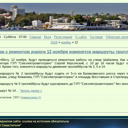
6 · Суббота · 07:00 ·
Главная
·
Вход
·
Регистрация
·
О сайте
·
Гостевая
·
Обратная связ
2016
»
ноябрь
»
12
связи с ремонтом дороги 12 ноября изменятся маршруты трол
убботу, 12 ноября, будут проводиться ремонтные работы на улице Шабалина. Как 
ектора ГУП "Севэлектроавтотранс" Сергей Херсонский, с 10 до 16 часов будут 
. Кроме того, изменятся маршруты движения троллейбусов № 2, 5 и 14.
маршруту № 2 троллейбусы будут ходить от 5-го км Балаклавского шоссе через п
кова, улицу Кожанова, ГУП "Севэлектроавтотранс" и площадь Восставших в Стрелецку
маршруту № 5 троллейбусы будут курсировать до ГУП "Севэлектроавтотранс" без захо
шрут № 14
...
Читать далее »
осмотров:
1507
|
Комментарии (1)