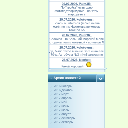
29.07.2026, Palm3R:
По "тройке" есть одно
фотоподтверждение - на этом
маршруте в
29.07.2026, kolotovms:
Боюсь ошибиться (я был очень
мал), но и к Нахимова по-моему
тоже по Бо
28.07.2026, Palm3R:
Спасибо. По Большой Морской в обе
стороны, или к конечной - по улице Л
28.07.2026, kolotovms:
Да, было такое в конце 60-х и начале
70-х. Автобусы №3 и №5 ходили по
26.07.2026, Neches:
Какой хороший!
Архив новостей
2016 ноябрь
2016 декабрь
2017 март
2017 апрель
2017 май
2017 июнь
2017 июль
2017 август
2017 сентябрь
2017 октябрь