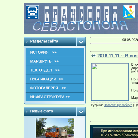
· 08.08.202
Разделы сайта
ИСТОРИЯ >>
2016-11-11 :: В 
МАРШРУТЫ >>
В с
дир
ТЕХ. ОТДЕЛ >>
№13
ПУБЛИКАЦИИ >>
По 
Уша
ФОТОГАЛЕРЕЯ >>
По 
ИНФРАСТРУКТУРА >>
Мар
Рубрика:
Новости: Троллейбус
|
Пр
Новые фото