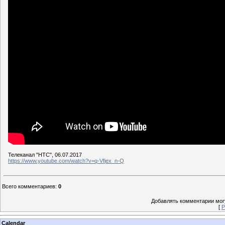
Телеканал "НТС", 06.07.2017
https://www.youtube.com/watch?v=q-Vfjex_n-Q
Всего комментариев
:
0
Добавлять комментарии могу
[
Р
Calendar