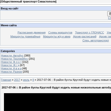
[
Общественный транспорт Севастополя
]
Вход на сайт
В
Ст
Меню сайта
Расписания движения
Схемы маршрутов
Транспорт с ГЛОНАСС
Ул
Маршруты трамвайные
Маршруты ж/д и авиа
Архив расписаний
Архив та
Спец. автотранспорт
Categories
Новости: Автобус
[380]
Новости: Троллейбус
[291]
Новости: Ф л о т
[152]
Новости: Ж / д
[67]
Новости: А в и а
[48]
Новости: Разное
[205]
Главная
»
2017
»
июль
»
8
» 2017-07-06 :: В район бухты Круглой будут ходить новые
2017-07-06 :: В район бухты Круглой будут ходить новые низкопольные автоб