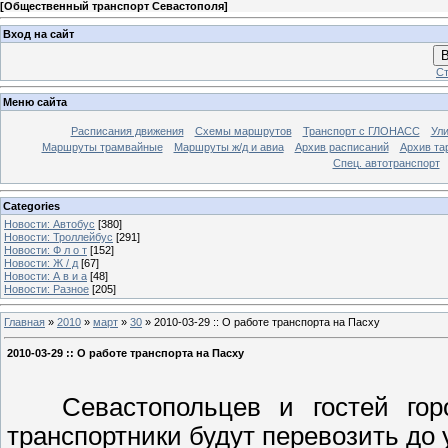
[
Общественный транспорт Севастополя
]
Вход на сайт
В
Ст
Меню сайта
Расписания движения
Схемы маршрутов
Транспорт с ГЛОНАСС
Ул
Маршруты трамвайные
Маршруты ж/д и авиа
Архив расписаний
Архив та
Спец. автотранспорт
Categories
Новости: Автобус
[380]
Новости: Троллейбус
[291]
Новости: Ф л о т
[152]
Новости: Ж / д
[67]
Новости: А в и а
[48]
Новости: Разное
[205]
Главная
»
2010
»
март
»
30
» 2010-03-29 :: О работе транспорта на Пасху
2010-03-29 :: О работе транспорта на Пасху
Севастопольцев и гостей горо
транспортники будут перевозить до 