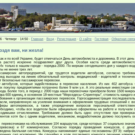
6 · Четверг · 14:50 ·
Главная
·
Вход
·
Регистрация
·
О сайте
·
Гостевая
·
Обратная связ
воздя вам, ни жезла!
ак и по всей Украине, будет отмечаться День автомобилиста и дорожника. В этот ден
а растет) искренне поздравляют друг друга. Особая каста среди автомобилист
Их только в нашем городе - порядка 2000. По меркам сегодняшнего дня у каждого во
ты не менее трех лет.
жирских автопредприятий, где трудятся водители автобусов, согласно требова
ед выходом на линию обязательный контроль: медицинский - водителей и техниче
т безопасные пассажирские перевозки.
автобусов, которые задействованы в перевозке населения. Из них 402 автобуса 
 их покупку предприятиями потрачено более 9 млн у.е. А это реальные инвестиции с
ода. Более того, в период с 2000 года наши перевозчики приобрели более 1500 микро
ка 600 единиц, в основном 18-местные "Мерседесы–Спринтеры", стоимость каждого из
вания к организации пассажирских перевозок. Горгосадминистрация последовател
расли, направленную на усиление внимания к оформлению трудовых отношений с в
феры автоперевозок, а также упорядочение вопросов персональной ответстве
обходимо, чтобы все водители были официально оформлены на работе и получали за
одимыми отчислениями. Требование должно быть одно: отсутствие при проверка
ентов хотя бы с одним водителем, механиком, медработником должно послужить о
перевозчиками на обслуживание 104 маршрутов, среди которых 37 социально значим
еревозка) и 67 коммерческих. Согласно порядку проведения конкурсов, с дека
ведена балльная система. Конкурсы напоминают единые госэкзамены (ЕГЭ): набрал
оронних сил исключено. Не случайно в ходе последнего конкурса решение членов 