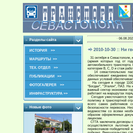
· 06.08.202
Разделы сайта
2010-10-30 :: Ни г
ИСТОРИЯ >>
31 октября в Севастополе, к
МАРШРУТЫ >>
(армия которых год от год
автомобильного транспорта. 
ТЕХ. ОТДЕЛ >>
категории В, С, D и стаж рабо
14 севастопольских пасса
обеспечивают ежедневно пер
ПУБЛИКАЦИИ >>
данных условий обеспечивае
На сегодня в городе 1100 
ФОТОГАЛЕРЕЯ >>
"Богдан", "Эталон", ПАЗ. На
важный сектор экономики гор
ИНФРАСТРУКТУРА >>
работают на маршрутах поряд
Сегодня ужесточаются требо
политику в транспортной от
всего самих работников с
Новые фото
безопасности перевозок. Не
ведомостям со всеми необх
образом оформленных докум
лицензии.
СГГА заключила договоры с 
осуществляется льготная п
перевозчиков–победителей в
победил. Вмешательство ст