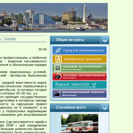
ь
·
Ссылки
·
Общие ресурсы
02:44
ь и профессионалы, и любители
ов - водители пассажирского
дителя в обязательном порядке
ниям лицензионных условий,
ский - автобусов. Выполнение
- средней вместимости марок
евастопольских перевозчиков в
автобусов, из которых сегодня
 которых 20–30 тыс. у.е.
ьно проводит государственную
одителями в интересах прежде
нности за нарушение правил
Случайное фото
рплату не "в конверте", а по
х у перевозчика надлежащим
снованием для аннулирования
ых (где регулируется тариф и
бря 2008 г. для определения
 большее количество баллов -
комитета было единогласным.