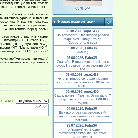
а взгляд специалистов отдела
чиков, это число должно быть
0378 КРР
е автобусы) и собственной
рожиточного уровня и полным
Новые комментарии
ревозчика. У нас же пока еще
 сотню автобусов оформлены с
СГГА поставила перед всеми
06.08.2026, agat1438:
По датировке. Посмотрел раздел
 работников отрасли в нашем
маршруты, вижу, что до
С.Симулиди (ЧП Нитков В.Д.),
Севастополя поез
орбачев (ЧП Цыбулькин В.Ф.),
выдова (ЧП "Магистраль–Юг"),
05.08.2026, Palm3R:
явил водителю ЧП "Евротранс"
Ждём )
05.08.2026, Palm3R:
еланию "Ни гвоздя, ни жезла"
Спасибо! В принципе, я всё так и
ыли бы самыми комфортными и
понял. Ну здесь точно раньше 80-х
год
05.08.2026, agat1438:
Кстати, теперь есть расписание
этого маршрута начала 1980-х из
книги.
05.08.2026, agat1438:
Саша, привет! Там так было дело. 7
цифр - это касательно ТОЛЬКО
ентариев:
грузов
0
04.08.2026, Palm3R:
До какого года сохранялась 4-
значная нумерация пассажирских
вагонов -
29.07.2026, Palm3R:
По "тройке" есть одно
фотоподтверждение - на этом
маршруте в