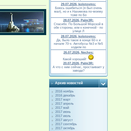
29.07.2026, kolotovms:
Боюсь ошибиться (я был очень
мал), но и к Нахимова по-моему
тоже по Бо
28.07.2026, Palm3R:
Спасибо. По Большой Морской в
обе стороны, или к конечной - по
улице Л
28.07.2026, kolotovms:
Да, было такое в конце 60-х и
начале 70-х. Автобусы №3 и №5
ходили по
26.07.2026, Neches:
Какой хороший!
20.07.2026, Palm3R:
А что с ним сейчас, простаивает у
завода?
Архив новостей
2016 ноябрь
2016 декабрь
2017 март
2017 апрель
2017 май
2017 июнь
2017 июль
2017 август
2017 сентябрь
2017 октябрь