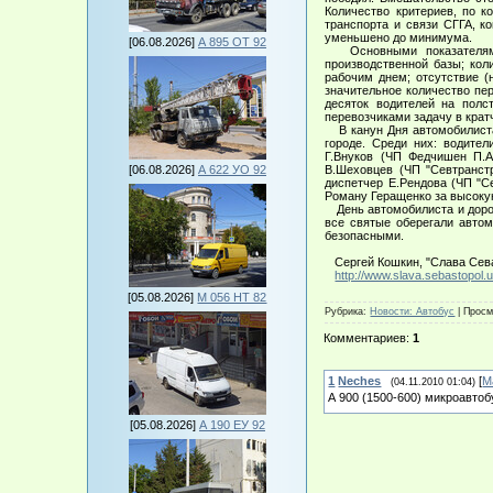
Количество критериев, по к
транспорта и связи СГГА, к
уменьшено до минимума.
[06.08.2026]
А 895 ОТ 92
Основными показателями д
производственной базы; ко
рабочим днем; отсутствие (
значительное количество пе
десяток водителей на полс
перевозчиками задачу в крат
В канун Дня автомобилиста
городе. Среди них: водител
Г.Внуков (ЧП Федчишен П.А.
[06.08.2026]
А 622 УО 92
В.Шеховцев (ЧП "Севтранстр
диспетчер Е.Рендова (ЧП "С
Роману Геращенко за высоку
День автомобилиста и дорож
все святые оберегали авто
безопасными.
Сергей Кошкин, "Слава Сева
http://www.slava.sebastopo
[05.08.2026]
М 056 НТ 82
Рубрика
:
Новости: Автобус
|
Просм
Комментариев
:
1
1
Neches
[
М
(04.11.2010 01:04)
А 900 (1500-600) микроавтобу
[05.08.2026]
А 190 ЕУ 92