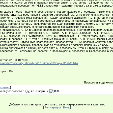
оторым начисляются баллы перевозчику–претенденту, составляет 13 пунктов, но, н
оммунального предприятия "НИИ экономики и развития города", да и самих перевоз
олжны быть: наличие собственного нового подвижного состава (низкопольны
личество штатных работников с уровнем заработной платы не ниже минимального п
наличие) в течение года нарушений Правил дорожного движения и ДТП по вине пе
ревозчиков, у которых нет ни собственных автобусов, ни производственной базы. На
тавки, зарплата которым начисляется меньше прожиточного минимума. Поэтому 
чайший срок максимально легализовать рынок пассажирских перевозок.
 председатель СГГА В.Саратов подписал распоряжение, в котором поощрил лучших
и К.Пелипаченко (ЧП Гвозденко С.), Г.Басов (АТП–14330), З.Велиев (АТП–14330), 
), С.Зекерьяев (ЧП "Магистраль–Юг"), Б.Зембровский (ЧП "Магистраль–Юг"), Б.Г
ест"), Е.Ковбаса (ЧП "Рубин"), главный механик В.Галкин (АТП–14330), медик Г.Да
евтранстрест"). Отдельную благодарность председатель СГГА Валерий Саратов объ
ю гражданскую позицию, проявленную по отношению к человеку, попавшему в беду.
ника празднуется в канун Дня всех святых. Хотелось бы, чтобы к традиционному пож
мобилистов от несчастий на дорогах, а пассажирские перевозки в Севастополе б
стополя", 30.10.2010
l.ua/media/?cnt=staty_show&yr=2010&mnt=10&day=30&id=23644
отров
: 1928
Порядок вывода комм
атериал
]
сов уже сгорело в аду, т.е. в мартене
Добавлять комментарии могут только зарегистрированные пользователи.
[
Регистрация
|
Вход
]