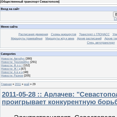
[
Общественный транспорт Севастополя
]
Вход на сайт
В
Ст
Меню сайта
Расписания движения
Схемы маршрутов
Транспорт с ГЛОНАСС
Ул
Маршруты трамвайные
Маршруты ж/д и авиа
Архив расписаний
Архив та
Спец. автотранспорт
Categories
Новости: Автобус
[380]
Новости: Троллейбус
[291]
Новости: Ф л о т
[152]
Новости: Ж / д
[67]
Новости: А в и а
[48]
Новости: Разное
[205]
Главная
»
2011
»
май
»
29
2011-05-28 :: Арлачев: "Севастоп
проигрывает конкурентную борьбу