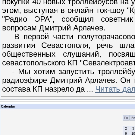
покупки 40 новых троллейбусов на у
этом, выступая в онлайн ток-шоу "
"Радио ЭРА", сообщил советник
вопросам Дмитрий Арлачев.
В первой части полуторачасовой
развития Севастополя, речь шл
общественных слушаний, посвящ
севастопольского КП "Севэлектроавт
- Мы хотим запустить троллейбус
радиоэфире Дмитрий Арлачев. Он т
состава КП назрело да
...
Читать дал
Calendar
Пн
Вт
2
3
9
10