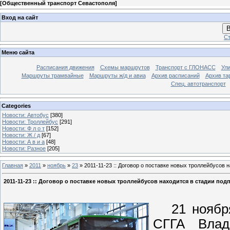
[
Общественный транспорт Севастополя
]
Вход на сайт
В
Ст
Меню сайта
Расписания движения
Схемы маршрутов
Транспорт с ГЛОНАСС
Ул
Маршруты трамвайные
Маршруты ж/д и авиа
Архив расписаний
Архив та
Спец. автотранспорт
Categories
Новости: Автобус
[380]
Новости: Троллейбус
[291]
Новости: Ф л о т
[152]
Новости: Ж / д
[67]
Новости: А в и а
[48]
Новости: Разное
[205]
Главная
»
2011
»
ноябрь
»
23
» 2011-11-23 :: Договор о поставке новых троллейбусов 
2011-11-23 :: Договор о поставке новых троллейбусов находится в стадии под
21 ноября 
СГГА Влад