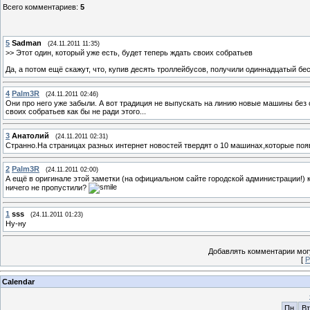
Всего комментариев
:
5
5
Sadman
(24.11.2011 11:35)
>> Этот один, который уже есть, будет теперь ждать своих собратьев
Да, а потом ещё скажут, что, купив десять троллейбусов, получили одиннадцатый бес
4
Palm3R
(24.11.2011 02:46)
Они про него уже забыли. А вот традиция не выпускать на линию новые машины без о
своих собратьев как бы не ради этого...
3
Анатoлий
(24.11.2011 02:31)
Странно.На страницах разных интернет новостей твердят о 10 машинах,которые появя
2
Palm3R
(24.11.2011 02:00)
А ещё в оригинале этой заметки (на официальном сайте городской администрации!)
ничего не пропустили?
1
sss
(24.11.2011 01:23)
Ну-ну
Добавлять комментарии могу
[
Р
Calendar
Пн
Вт