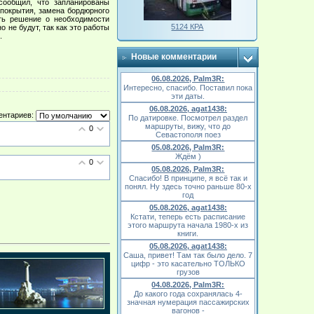
сообщил, что запланированы
покрытия, замена бордюрного
ять решение о необходимости
5124 КРА
 не будут, так как это работы
.
Новые комментарии
06.08.2026, Palm3R:
Интересно, спасибо. Поставил пока
эти даты.
06.08.2026, agat1438:
ентариев:
По датировке. Посмотрел раздел
маршруты, вижу, что до
0
Севастополя поез
05.08.2026, Palm3R:
Ждём )
0
05.08.2026, Palm3R:
Спасибо! В принципе, я всё так и
понял. Ну здесь точно раньше 80-х
год
05.08.2026, agat1438:
Кстати, теперь есть расписание
этого маршрута начала 1980-х из
книги.
05.08.2026, agat1438:
Саша, привет! Там так было дело. 7
цифр - это касательно ТОЛЬКО
грузов
04.08.2026, Palm3R:
До какого года сохранялась 4-
значная нумерация пассажирских
вагонов -