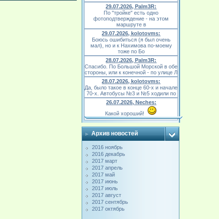
29.07.2026, Palm3R:
По "тройке" есть одно
фотоподтверждение - на этом
маршруте в
29.07.2026, kolotovms:
Боюсь ошибиться (я был очень
мал), но и к Нахимова по-моему
тоже по Бо
28.07.2026, Palm3R:
Спасибо. По Большой Морской в обе
стороны, или к конечной - по улице Л
28.07.2026, kolotovms:
Да, было такое в конце 60-х и начале
70-х. Автобусы №3 и №5 ходили по
26.07.2026, Neches:
Какой хороший!
Архив новостей
2016 ноябрь
2016 декабрь
2017 март
2017 апрель
2017 май
2017 июнь
2017 июль
2017 август
2017 сентябрь
2017 октябрь