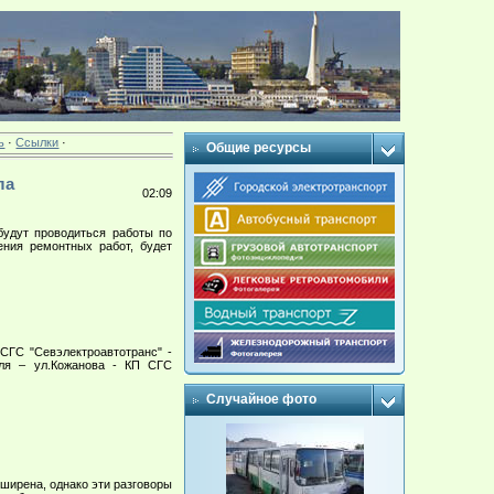
ь
·
Ссылки
·
Общие ресурсы
ла
02:09
удут проводиться работы по
ения ремонтных работ, будет
СГС "Севэлектроавтотранс" -
оля – ул.Кожанова - КП СГС
Случайное фото
ширена, однако эти разговоры