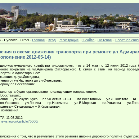
6 · Суббота · 00:59 ·
Главная
·
Вход
·
Регистрация
·
О сайте
·
Гостевая
·
Обратная связ
менения в схеме движения транспорта при ремонте ул.Адмира
ополнение 2012-05-14)
о-коммунального хозяйства информирует, что с 14 мая по 12 июня 2012 года б
жного покрытия на ул.Адмирала Октябрьского. В связи с этим, на период провед
порта на одностороннее:
сставших до ул.Демидова;
лении от ул.Частника до ул.Очаковцев;
сторону пл.Восставших.
анспорта будет организовано по следующим направлениям:
.Восставших;
я – ул.Вакуленчука – пл.50-летия СССР – пл.Восставших – ул.Л.Толстого – КП 
 пл.Ушакова – ул.Ленина – пр.Нахимова – ул.Б.Морская – пл.Ушакова – ул.Гог
Руднева – Студгородок – б.Камышовая;
 изменения.
А, 11.05.2012
/newsregion/:article75060/
ожения о том, что в результате этого ремонта ширина дорожного полотна будет рас