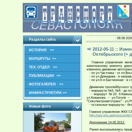
· 08.08.202
Разделы сайта
2012-05-11 :: Из
ИСТОРИЯ >>
Октябрьского (+ д
МАРШРУТЫ >>
Главное управление жилищн
капитальному ремонту доро
ТЕХ. ОТДЕЛ >>
изменено движение автотранс
- по ул.Частника - от пл.Во
ПУБЛИКАЦИИ >>
- по ул.Демидова - в направ
- по ул.6-я Бастионная - в 
ФОТОГАЛЕРЕЯ >>
Движение троллейбусного тр
- маршруты №5, №6 - до пл
ИНФРАСТРУКТУРА >>
- маршрут №10: б.Камышова
ул.Кожанова – ул.Гоголя –
"Севэлектроавтотранс" - ул.
- остальные маршруты - без
Новые фото
Главное управление ЖКХ СГГ
http://sev.gov.ua/presscenter
Дополнение 14.05.2012:
Ранее высказывались предпол