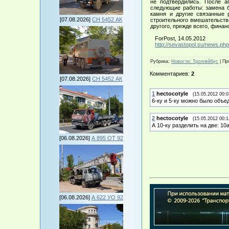
не подтвердились. После а
следующие работы: замена б
камня и другие связанные 
[07.08.2026]
СН 5452 АК
строительного вмешательства
другого, прежде всего, финан
ForPost, 14.05.2012
http://sevastopol.su/news.ph
Рубрика
:
Новости: Троллейбус
|
Пр
Комментариев
:
2
[07.08.2026]
СН 5452 АК
1
hectocotyle
(15.05.2012 00:0
6-ку и 5-ку можно было объ
2
hectocotyle
(15.05.2012 00:1
А 10-ку разделить на две: 10а
[06.08.2026]
А 895 ОТ 92
[06.08.2026]
А 622 УО 92