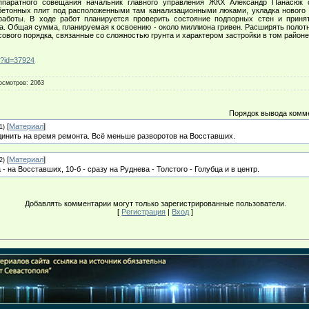
ппаратного совещания начальник главного управления ЖКХ Александр Панасюк 
етонных плит под расположенными там канализационными люками, укладка нового 
работы. В ходе работ планируется проверить состояние подпорных стен и прин
. Общая сумма, планируемая к освоению - около миллиона гривен. Расширять полотно
сового порядка, связанные со сложностью грунта и характером застройки в том районе
p?id=37924
осмотров
: 2063
Порядок вывода комм
[
Материал
]
1)
единить на время ремонта. Всё меньше разворотов на Восставших.
[
Материал
]
2)
 - на Восставших, 10-б - сразу на Руднева - Толстого - Голубца и в центр.
Добавлять комментарии могут только зарегистрированные пользователи.
[
Регистрация
|
Вход
]