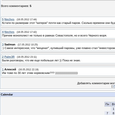
Всего комментариев
:
5
5
Neches
(18.05.2012 17:44)
Кстати по размерам этот "катерок" почти как старый паром. Сколько времени они 
4
Neches
(18.05.2012 17:42)
Причем монополист не только в рамках Севастополя, но и всего Черного моря.
3
Sadman
(17.05.2012 10:25)
:) Самое интересное, что "меценат", купивший паромы, уже плавно стал "инвестором"
2
Palm3R
(16.05.2012 23:11)
Были разговоры, что им еще побольше лет )) Пока не знаю.
1
Алексей
(16.05.2012 22:19)
Им тоже по 30 лет этим норвежским??? ))))))))))))))))))))))
Добавлять комментарии могу
[
Р
Calendar
Пн
Вт
1
7
8