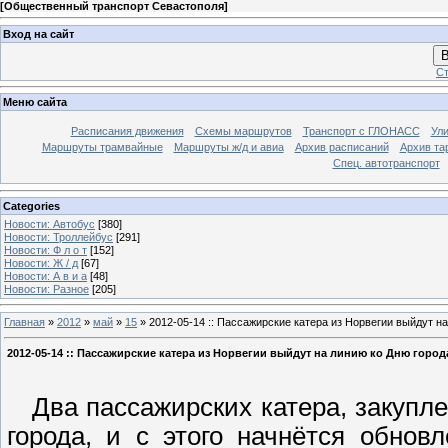
[
Общественный транспорт Севастополя
]
Вход на сайт
В
Ст
Меню сайта
Расписания движения
Схемы маршрутов
Транспорт с ГЛОНАСС
Ул
Маршруты трамвайные
Маршруты ж/д и авиа
Архив расписаний
Архив та
Спец. автотранспорт
Categories
Новости: Автобус
[380]
Новости: Троллейбус
[291]
Новости: Ф л о т
[152]
Новости: Ж / д
[67]
Новости: А в и а
[48]
Новости: Разное
[205]
Главная
»
2012
»
май
»
15
» 2012-05-14 :: Пассажирские катера из Норвегии выйдут н
2012-05-14 :: Пассажирские катера из Норвегии выйдут на линию ко Дню город
Два пассажирских катера, закупле
города, и с этого начнётся обнов