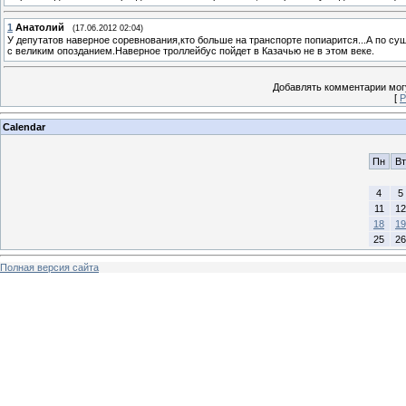
1
Анатолий
(17.06.2012 02:04)
У депутатов наверное соревнования,кто больше на транспорте попиарится...А по су
с великим опозданием.Наверное троллейбус пойдет в Казачью не в этом веке.
Добавлять комментарии могу
[
Р
Calendar
Пн
Вт
4
5
11
12
18
19
25
26
Полная версия сайта