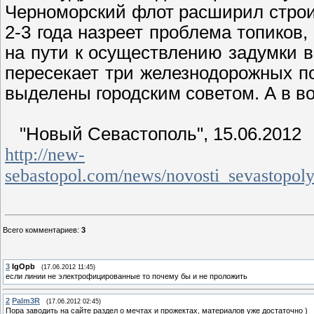
Черноморский флот расширил строит
2-3 года назреет проблема топиков,
на пути к осуществлению задумки в
пересекает три железнодорожных по
выделены городским советом. А в в
"Новый Севастополь", 15.06.2012
http://new-
sebastopol.com/news/novosti_sevastopol
Всего комментариев
:
3
3
IgOpb
(17.06.2012 11:45)
если линии не электрофицированные то почему бы и не проложить
2
Palm3R
(17.06.2012 02:45)
Пора заводить на сайте раздел о мечтах и прожектах, материалов уже достаточно )