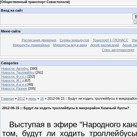
[
Общественный транспорт Севастополя
]
Вход на сайт
В
Ст
Меню сайта
Расписания движения
Схемы маршрутов
Транспорт с ГЛОНАСС
Ул
Маршруты трамвайные
Маршруты ж/д и авиа
Архив расписаний
Архив та
Спец. автотранспорт
Categories
Новости: Автобус
[380]
Новости: Троллейбус
[291]
Новости: Ф л о т
[152]
Новости: Ж / д
[67]
Новости: А в и а
[48]
Новости: Разное
[205]
Главная
»
2012
»
июнь
»
16
» 2012-06-15 :: Будут ли ходить троллейбусы в микрорайо
2012-06-15 :: Будут ли ходить троллейбусы в микрорайон Казачьей бухты?
Выступая в эфире "Народного канал
том, будут ли ходить троллейбусы