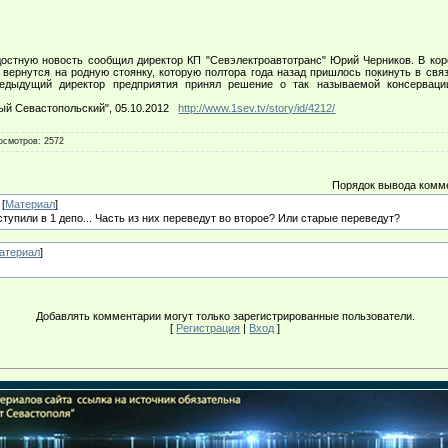
тную новость сообщил директор КП "Севэлектроавтотранс" Юрий Черников. В коро
 вернутся на родную стоянку, которую полтора года назад пришлось покинуть в свя
редыдущий директор предприятия принял решение о так называемой консерваци
ый Севастопольский", 05.10.2012
http://www.1sev.tv/story/id/4212/
осмотров
: 2572
Порядок вывода комм
[
Материал
]
тупили в 1 депо... Часть из них переведут во второе? Или старые переведут?
атериал
]
Добавлять комментарии могут только зарегистрированные пользователи.
[
Регистрация
|
Вход
]