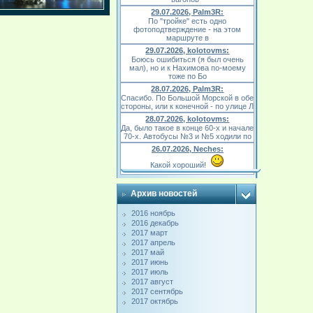
29.07.2026, Palm3R:
По "тройке" есть одно
фотоподтверждение - на этом
маршруте в
29.07.2026, kolotovms:
Боюсь ошибиться (я был очень
мал), но и к Нахимова по-моему
тоже по Бо
28.07.2026, Palm3R:
Спасибо. По Большой Морской в обе
стороны, или к конечной - по улице Л
28.07.2026, kolotovms:
Да, было такое в конце 60-х и начале
70-х. Автобусы №3 и №5 ходили по
26.07.2026, Neches:
Какой хороший!
Архив новостей
2016 ноябрь
2016 декабрь
2017 март
2017 апрель
2017 май
2017 июнь
2017 июль
2017 август
2017 сентябрь
2017 октябрь