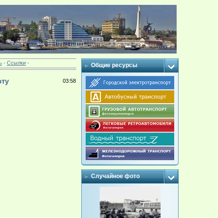
ь
·
Ссылки
·
Общие ресурсы
оту
03:58
Случайное фото