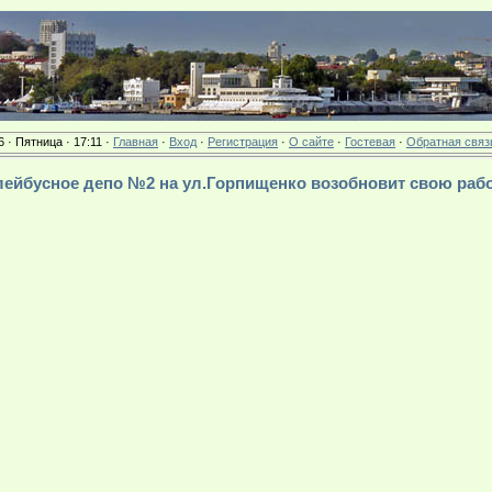
6 · Пятница · 17:11 ·
Главная
·
Вход
·
Регистрация
·
О сайте
·
Гостевая
·
Обратная связ
оллейбусное депо №2 на ул.Горпищенко возобновит свою раб