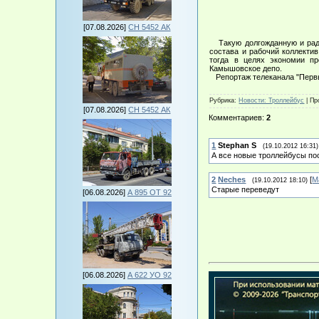
[07.08.2026]
СН 5452 АК
Такую долгожданную и радос
состава и рабочий коллектив
тогда в целях экономии п
Камышовское депо.
Репортаж телеканала "Перв
Рубрика
:
Новости: Троллейбус
|
Пр
[07.08.2026]
СН 5452 АК
Комментариев
:
2
1
Stephan S
(19.10.2012 16:31)
А все новые троллейбусы пос
2
Neches
[
М
(19.10.2012 18:10)
Старые переведут
[06.08.2026]
А 895 ОТ 92
[06.08.2026]
А 622 УО 92