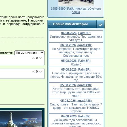
1985-1990: Работники автобусного
парка
ткие сроки часть подвижного
зи с ее закрытием. Напомним,
и и переводе сотрудников в
Новые комментарии
06.08.2026, Palm3R:
Интересно, спасибо. Поставил пока
эти даты.
06.08.2026, agat1438:
По датировке. Посмотрел раздел
маршруты, вижу, что до
ентариев:
Севастополя поез
0
05.08.2026, Palm3R:
Ждём )
05.08.2026, Palm3R:
0
Спасибо! В принципе, я всё так и
понял. Ну здесь точно раньше 80-х
год
05.08.2026, agat1438:
Кстати, теперь есть расписание
этого маршрута начала 1980-х из
книги.
05.08.2026, agat1438:
Саша, привет! Там так было дело. 7
цифр - это касательно ТОЛЬКО
грузов
04.08.2026, Palm3R:
До какого года сохранялась 4-
значная нумерация пассажирских
вагонов -