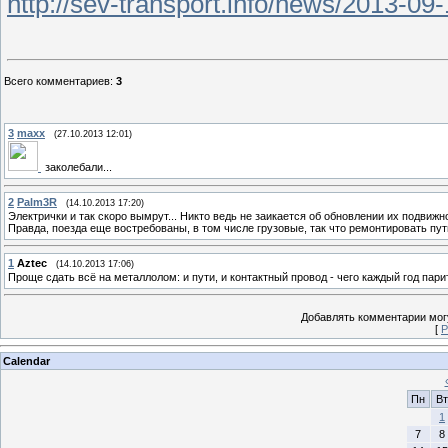
http://sev-transport.info/news/2013-09
Всего комментариев
:
3
3
maxx
(27.10.2013 12:01)
заколебали...
2
Palm3R
(14.10.2013 17:20)
Электрички и так скоро вымрут... Никто ведь не заикается об обновлении их подвиж
Правда, поезда еще востребованы, в том числе грузовые, так что ремонтировать пут
1
Aztec
(14.10.2013 17:06)
Проще сдать всё на металлолом: и пути, и контактный провод - чего каждый год пари
Добавлять комментарии могу
[
Р
Calendar
Пн
Вт
1
7
8