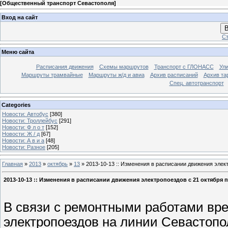
[
Общественный транспорт Севастополя
]
Вход на сайт
В
Ст
Меню сайта
Расписания движения
Схемы маршрутов
Транспорт с ГЛОНАСС
Ул
Маршруты трамвайные
Маршруты ж/д и авиа
Архив расписаний
Архив та
Спец. автотранспорт
Categories
Новости: Автобус
[380]
Новости: Троллейбус
[291]
Новости: Ф л о т
[152]
Новости: Ж / д
[67]
Новости: А в и а
[48]
Новости: Разное
[205]
Главная
»
2013
»
октябрь
»
13
» 2013-10-13 :: Изменения в расписании движения элект
2013-10-13 :: Изменения в расписании движения электропоездов с 21 октября 
В связи с ремонтными работами вр
электропоездов на линии Севастоп