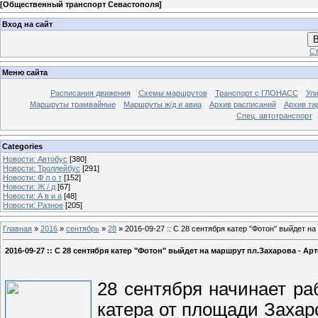
[
Общественный транспорт Севастополя
]
Вход на сайт
В
Ст
Меню сайта
Расписания движения
Схемы маршрутов
Транспорт с ГЛОНАСС
Ул
Маршруты трамвайные
Маршруты ж/д и авиа
Архив расписаний
Архив та
Спец. автотранспорт
Categories
Новости: Автобус
[380]
Новости: Троллейбус
[291]
Новости: Ф л о т
[152]
Новости: Ж / д
[67]
Новости: А в и а
[48]
Новости: Разное
[205]
Главная
»
2016
»
сентябрь
»
28
» 2016-09-27 :: С 28 сентября катер "Фотон" выйдет н
2016-09-27 :: С 28 сентября катер "Фотон" выйдет на маршрут пл.Захарова - Ар
28 сентября начинает ра
катера от площади Захар