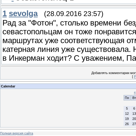
1
sevolga
(28.09.2016 23:57)
Рад за "Фотон", столько времени без
севастопольцам он тоже понравится.
маршрутах уже соответствующая отм
катерная линия уже существовала. Н
в Инкерман ходит? С уважением, П
Добавлять комментарии могу
[
Р
Calendar
«
Пн
Вт
5
6
12
13
19
20
26
27
Полная версия сайта