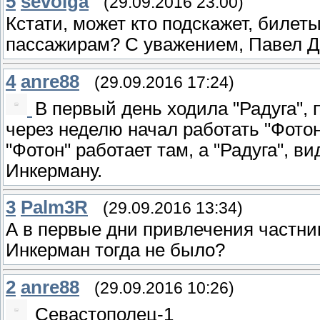
5
sevolga
(29.09.2016 23:00)
Кстати, может кто подскажет, билет
пассажирам? С уважением, Павел 
4
anre88
(29.09.2016 17:24)
В первый день ходила "Радуга", 
через неделю начал работать "Фото
"Фотон" работает там, а "Радуга", в
Инкерману.
3
Palm3R
(29.09.2016 13:34)
А в первые дни привлечения частник
Инкерман тогда не было?
2
anre88
(29.09.2016 10:26)
Севастополец-1